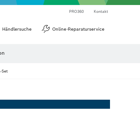
Laser-Entfernungsmesser
Wärmebildkameras & Thermodetektoren
Winkel- und Neigungsmesser
PRO360
Kontakt
Händlersuche
Online-Reparaturservice
on
-Set