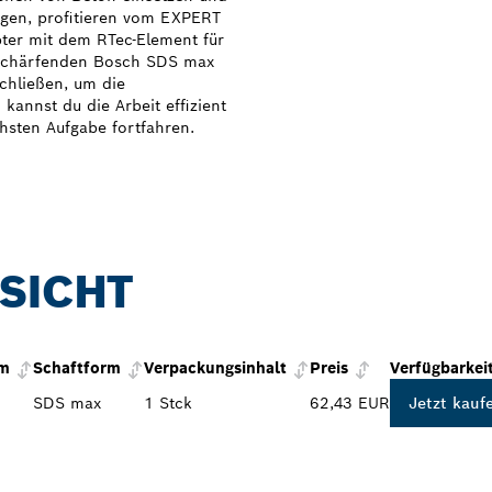
gen, profitieren vom EXPERT
pter mit dem RTec-Element für
stschärfenden Bosch SDS max
chließen, um die
kannst du die Arbeit effizient
hsten Aufgabe fortfahren.
SICHT
mm
Schaftform
Verpackungsinhalt
Preis
Verfügbarkei
SDS max
1 Stck
62,43 EUR
Jetzt kauf