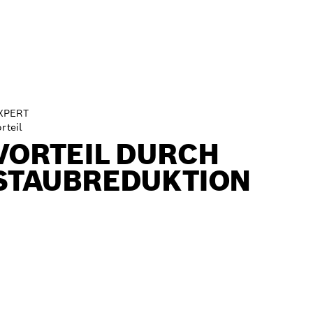
XPERT
rteil
VORTEIL DURCH
STAUBREDUKTION