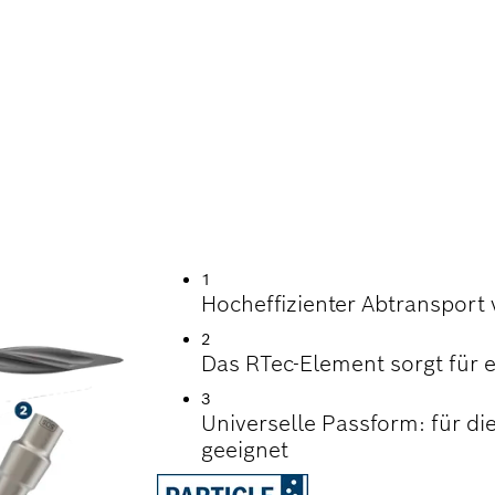
 STAUBREDUZIERU
VON BETON
1
Hocheffizienter Abtransport 
2
Das RTec-Element sorgt für 
3
Universelle Passform: für d
geeignet