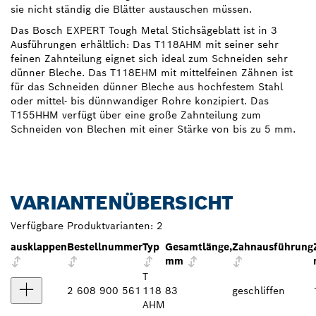
sie nicht ständig die Blätter austauschen müssen.
Das Bosch EXPERT Tough Metal Stichsägeblatt ist in 3
Ausführungen erhältlich: Das T118AHM mit seiner sehr
feinen Zahnteilung eignet sich ideal zum Schneiden sehr
dünner Bleche. Das T118EHM mit mittelfeinen Zähnen ist
für das Schneiden dünner Bleche aus hochfestem Stahl
oder mittel- bis dünnwandiger Rohre konzipiert. Das
T155HHM verfügt über eine große Zahnteilung zum
Schneiden von Blechen mit einer Stärke von bis zu 5 mm.
VARIANTENÜBERSICHT
Verfügbare Produktvarianten:
2
ausklappen
Bestellnummer
Typ
Gesamtlänge,
Zahnausführung
mm
T
2 608 900 561
118
83
geschliffen
AHM