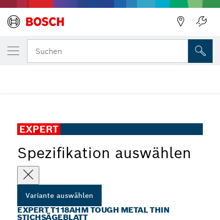
DEINE AUSGEWÄHLTE VARIANTE
EXPERT T118AHM Tough Metal thin Stichsä
Suchen
...
EXPERT T118AHM Tough Metal thin Stichsägeblatt
EXPERT
Spezifikation auswählen
Variante auswählen
EXPERT T118AHM TOUGH METAL THIN
STICHSÄGEBLATT