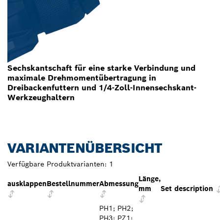
Sechskantschaft für eine starke Verbindung und
maximale Drehmomentübertragung in
Dreibackenfuttern und 1/4-Zoll-Innensechskant-
Werkzeughaltern
VARIANTENÜBERSICHT
Verfügbare Produktvarianten:
1
Länge,
ausklappen
Bestellnummer
Abmessung
mm
Set description
PH1; PH2;
PH3; PZ1;