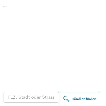
FINDE BOSCH
PROFESSIONAL HÄNDLER
IN DEINER NÄHE
Händler finden