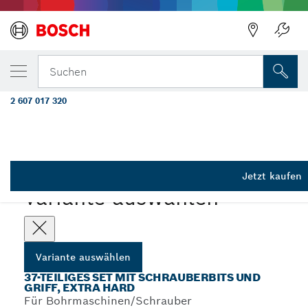
DEINE AUSGEWÄHLTE VARIANTE
37-teiliges Set mit Schrauberbits und Griff,
Suchen
und Bithalter
2 607 017 320
Extra Hard Schrauberbit Mixed Sets, PH, PZ, SL, TH, TQ, H,
...
TW, SP, R und Bithalter
Jetzt kaufen
Variante auswählen
Variante auswählen
37-TEILIGES SET MIT SCHRAUBERBITS UND
GRIFF, EXTRA HARD
Für Bohrmaschinen/Schrauber