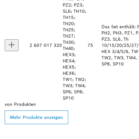
PZ2; PZ3;
SL6; TH10;
TH15;
TH20;
Das Set enthält: 
TH25;
PH2, PH3, PZ1, P
TH27;
PZ3, SL6, Th
TH30;
2 607 017 320
75
10/15/20/25/27/
TH40;
HEX 3/4/5/6, TW
HEX3;
TW2, TW3, TW4, 
HEX4;
SP8, SP10
HEX5;
HEX6;
TW1; TW2;
TW3; TW4;
SP6; SP8;
SP10
von
Produkten
Mehr Produkte anzeigen