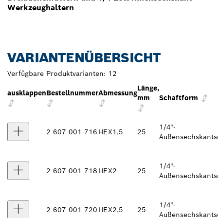
Werkzeughaltern
VARIANTENÜBERSICHT
Verfügbare Produktvarianten:
12
Länge,
ausklappen
Bestellnummer
Abmessung
mm
Schaftform
1/4"-
2 607 001 716
HEX1,5
25
Außensechskants
1/4"-
2 607 001 718
HEX2
25
Außensechskants
1/4"-
2 607 001 720
HEX2,5
25
Außensechskants