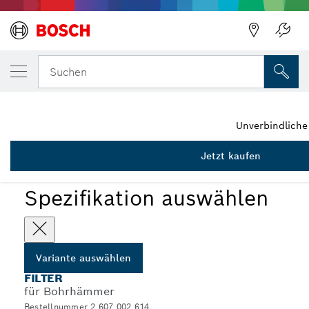
DEINE AUSGEWÄHLTE VARIANTE
Filter
Suchen
2 607 002 614
...
Filter für Staubbox für Bohrhämmer
Unverbindlich
Jetzt kaufen
Spezifikation auswählen
Variante auswählen
FILTER
für Bohrhämmer
Bestellnummer 2 607 002 614