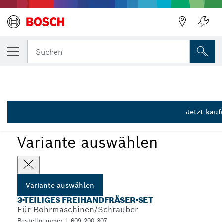
DEINE AUSGEWÄHLTE VARIANTE
3-teiliges Freihandfräser-Set, 16 mm
Suchen
1 609 200 307
...
Freihandfräser-Sets für Bohrer
Jetzt kauf
Variante auswählen
Variante auswählen
3-TEILIGES FREIHANDFRÄSER-SET
Für Bohrmaschinen/Schrauber
Bestellnummer 1 609 200 307