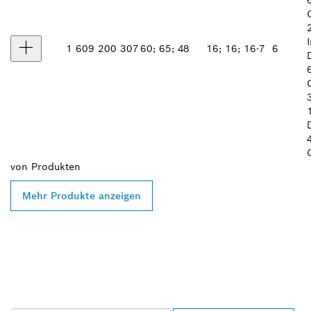
1 609 200 307
60; 65; 48
16; 16; 16-7
6
von
Produkten
Mehr Produkte anzeigen
FINDE BOSCH
PROFESSIONAL HÄNDLER
IN DEINER NÄHE