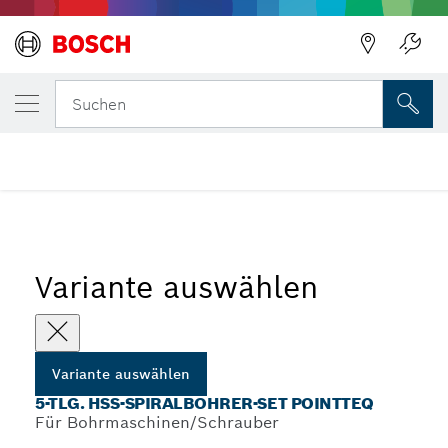
DEINE AUSGEWÄHLTE VARIANTE
5-tlg. HSS-Spiralbohrer-Set PointTeQ
Suchen
...
HSS PointTeQ Spiralbohrer-Sets mit Sechskantschaft
Variante auswählen
Variante auswählen
5-TLG. HSS-SPIRALBOHRER-SET POINTTEQ
Für Bohrmaschinen/Schrauber