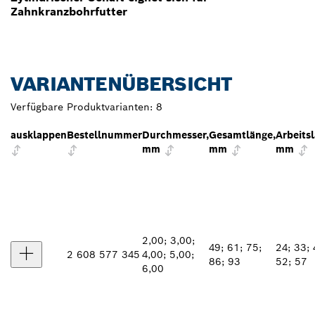
Zahnkranzbohrfutter
VARIANTENÜBERSICHT
Verfügbare Produktvarianten:
8
ausklappen
Bestellnummer
Durchmesser,
Gesamtlänge,
Arbeits
mm
mm
mm
2,00; 3,00;
49; 61; 75;
24; 33; 
2 608 577 345
4,00; 5,00;
86; 93
52; 57
6,00