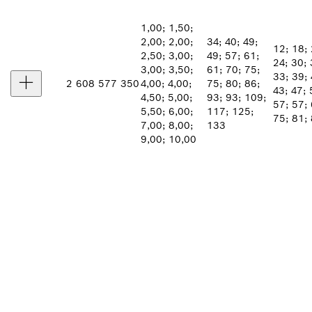
1,00; 1,50;
2,00; 2,00;
34; 40; 49;
12; 18; 
2,50; 3,00;
49; 57; 61;
24; 30; 
3,00; 3,50;
61; 70; 75;
33; 39; 
2 608 577 350
4,00; 4,00;
75; 80; 86;
43; 47; 
4,50; 5,00;
93; 93; 109;
57; 57; 
5,50; 6,00;
117; 125;
75; 81;
7,00; 8,00;
133
9,00; 10,00