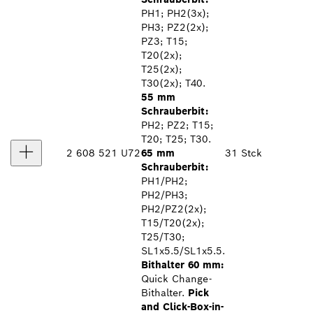
PH1; PH2(3x);
PH3; PZ2(2x);
PZ3; T15;
T20(2x);
T25(2x);
T30(2x); T40.
55 mm
Schrauberbit:
PH2; PZ2; T15;
T20; T25; T30.
2 608 521 U72
65 mm
31 Stck
Schrauberbit:
PH1/PH2;
PH2/PH3;
PH2/PZ2(2x);
T15/T20(2x);
T25/T30;
SL1x5.5/SL1x5.5.
Bithalter 60 mm:
Quick Change-
Bithalter.
Pick
and Click-Box-in-