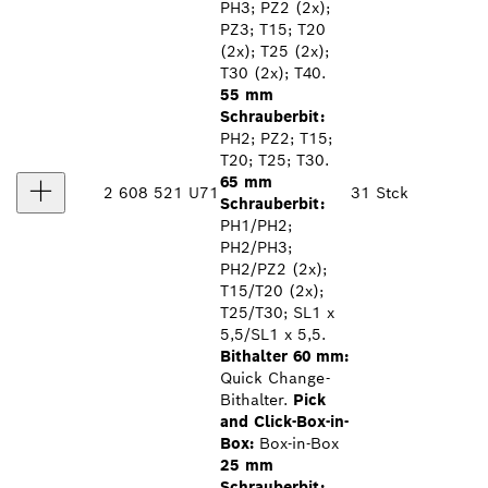
PH3; PZ2 (2x);
PZ3; T15; T20
(2x); T25 (2x);
T30 (2x); T40.
55 mm
Schrauberbit:
PH2; PZ2; T15;
T20; T25; T30.
65 mm
2 608 521 U71
31 Stck
Schrauberbit:
PH1/PH2;
PH2/PH3;
PH2/PZ2 (2x);
T15/T20 (2x);
T25/T30; SL1 x
5,5/SL1 x 5,5.
Bithalter 60 mm:
Quick Change-
Bithalter.
Pick
and Click-Box-in-
Box:
Box-in-Box
25 mm
Schrauberbit: