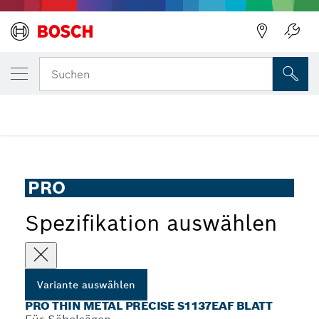
DEINE AUSGEWÄHLTE VARIANTE
PRO Thin Metal precise S1137EAF Blatt
Suchen
...
PRO Thin Metal S1137EAF precise Säbelsägeblatt
PRO
Spezifikation auswählen
Variante auswählen
PRO THIN METAL PRECISE S1137EAF BLATT