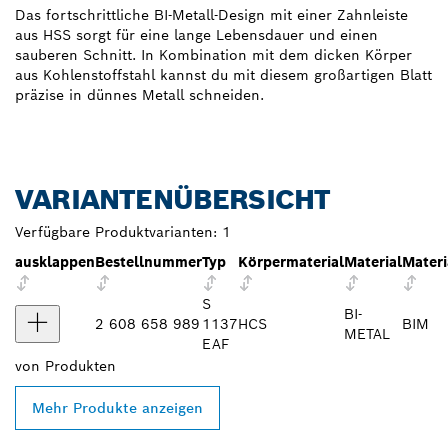
Das fortschrittliche BI-Metall-Design mit einer Zahnleiste
aus HSS sorgt für eine lange Lebensdauer und einen
sauberen Schnitt. In Kombination mit dem dicken Körper
aus Kohlenstoffstahl kannst du mit diesem großartigen Blatt
präzise in dünnes Metall schneiden.
VARIANTENÜBERSICHT
Verfügbare Produktvarianten:
1
ausklappen
Bestellnummer
Typ
Körpermaterial
Material
Mater
S
BI-
2 608 658 989
1137
HCS
BIM
METAL
EAF
von
Produkten
Mehr Produkte anzeigen