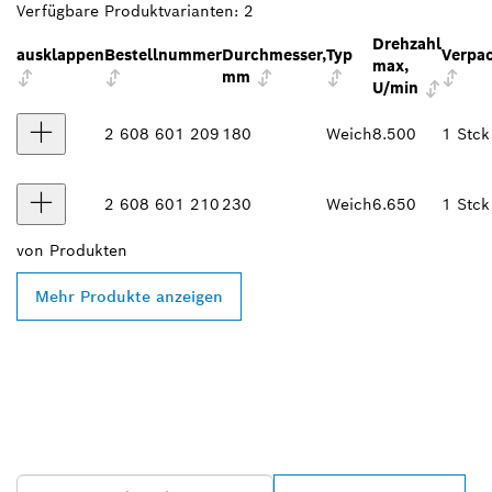
Verfügbare Produktvarianten:
2
Drehzahl
ausklappen
Bestellnummer
Durchmesser,
Typ
Verpac
max,
mm
U/min
2 608 601 209
180
Weich
8.500
1 Stck
2 608 601 210
230
Weich
6.650
1 Stck
von
Produkten
Mehr Produkte anzeigen
FINDE BOSCH
PROFESSIONAL HÄNDLER
IN DEINER NÄHE