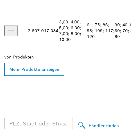
3,00; 4,00;
61; 75; 86;
30; 40; 
5,00; 6,00;
2 607 017 034
93; 109; 117;
60; 70; 
7,00; 8,00;
120
80
10,00
von
Produkten
Mehr Produkte anzeigen
FINDE BOSCH
PROFESSIONAL HÄNDLER
IN DEINER NÄHE
Händler finden