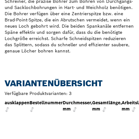
Schreiner, die präzise Bohrer zum Bohren von Durchgangs-
und Sacklochbohrungen in Hart- und Weichholz benötigen.
Die Bohrer verfügen über eine Zentrierspitze bzw. eine
Brad-Point-Spitze, die ein Abrutschen vermeidet, wenn ein
neues Loch gebohrt wird. Die beiden Spankanäle entfernen
Späne effektiv und sorgen dafür, dass du die benötigte
Lochgröße erreichst. Scharfe Schneidspitzen reduzieren
das Splittern, sodass du schneller und effizienter saubere,
genaue Löcher bohren kannst.
VARIANTENÜBERSICHT
Verfügbare Produktvarianten:
3
ausklappen
Bestellnummer
Durchmesser,
Gesamtlänge,
Arbeits
mm
mm
mm