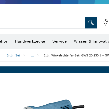
Optische Nivelliergeräte
hraubenschlüssel
ehör
Handwerkzeuge
Service
Wissen & Innovati
2-tlg. Set
...
2tlg. Winkelschleifer-Set: GWS 20-230 J + G