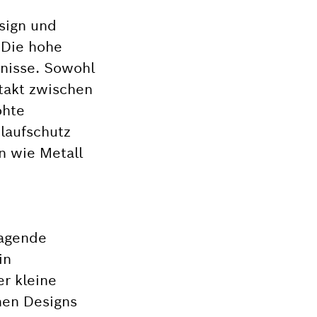
sign und
 Die hohe
bnisse. Sowohl
takt zwischen
öhte
laufschutz
en wie Metall
ragende
in
er kleine
hen Designs