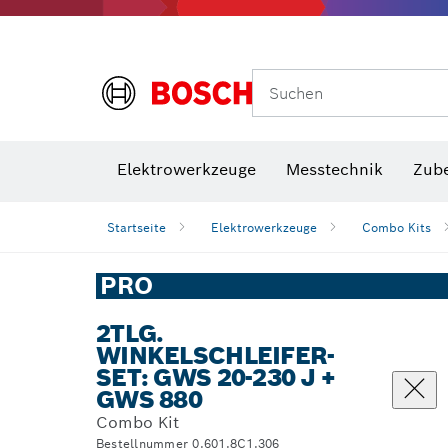
Suchen
VDE Sc
Elektrowerkzeuge
Messtechnik
Zub
Startseite
Elektrowerkzeuge
Combo Kits
PRO
2TLG.
WINKELSCHLEIFER-
SET: GWS 20-230 J +
GWS 880
Combo Kit
Bestellnummer 0.601.8C1.306