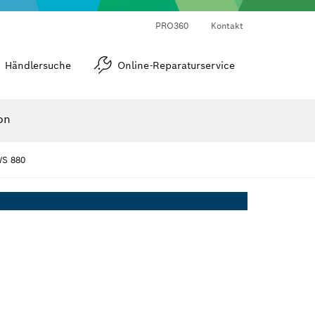
Laser-Entfernungsmesser
Wärmebildkameras & Thermodetektoren
Winkel- und Neigungsmesser
PRO360
Kontakt
Händlersuche
Online-Reparaturservice
on
WS 880