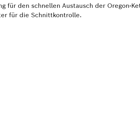
 für den schnellen Austausch der Oregon-Kett
r für die Schnittkontrolle.
ST DU EIN ERSATZTEI
 schnell und einfach die passenden Ersatzteile
s Bosch Werkzeug.