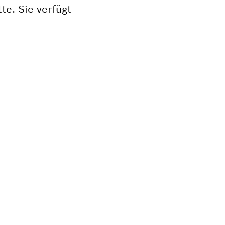
e. Sie verfügt
L?
 für dein