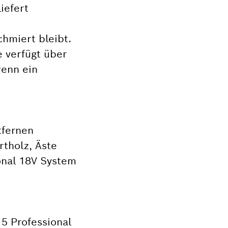
iefert
hmiert bleibt.
e verfügt über
wenn ein
tfernen
rtholz, Äste
onal 18V System
15 Professional