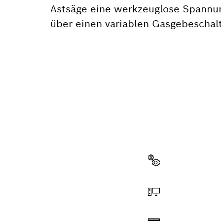
Astsäge eine werkzeuglose Spannung
über einen variablen Gasgebeschalte
BRAUCH
Hier findest du
professionelle
Ersatzteil wählen
Online bestellen