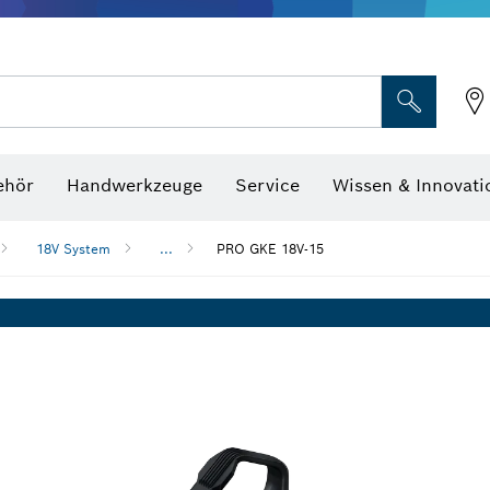
Optische Nivelliergeräte
hraubenschlüssel
ehör
Handwerkzeuge
Service
Wissen & Innovati
18V System
...
PRO GKE 18V-15