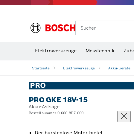
Suchen
VDE Sc
Elektrowerkzeuge
Messtechnik
Zub
Startseite
Elektrowerkzeuge
Akku-Geräte
PRO
PRO GKE 18V-15
Akku-Astsäge
Bestellnummer 0.600.8D7.000
Der bürstenlose Motor bietet