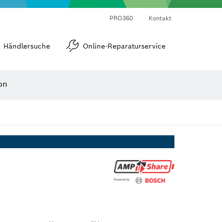
Laser-Entfernungsmesser
Wärmebildkameras & Thermodetektoren
Winkel- und Neigungsmesser
PRO360
Kontakt
Händlersuche
Online-Reparaturservice
on