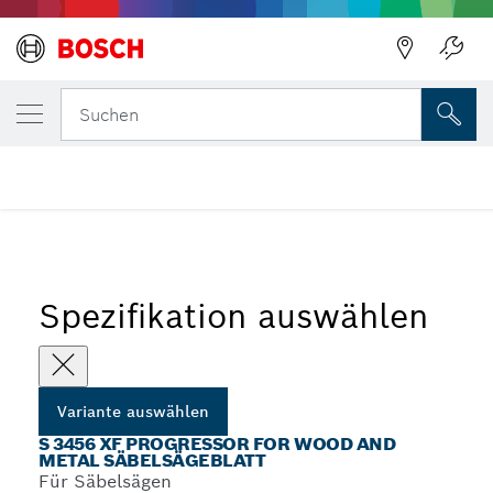
DEINE AUSGEWÄHLTE VARIANTE
S 3456 XF Progressor for Wood and Metal 
Zurück
Suchen
...
S 3456 XF Progressor for Wood and Metal Säbelsägeblätter
Spezifikation auswählen
Variante auswählen
S 3456 XF PROGRESSOR FOR WOOD AND
METAL SÄBELSÄGEBLATT
Für Säbelsägen