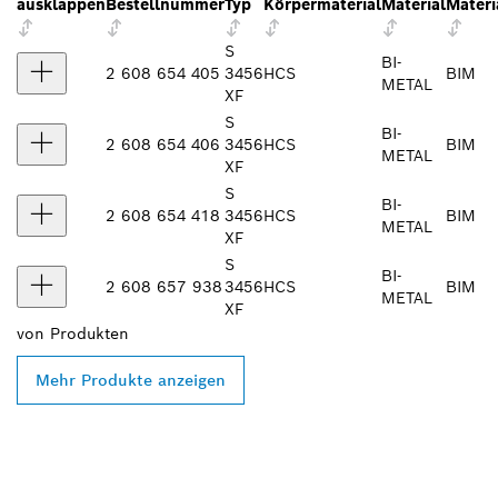
ausklappen
Bestellnummer
Typ
Körpermaterial
Material
Materi
S
BI-
2 608 654 405
3456
HCS
BIM
METAL
XF
S
BI-
2 608 654 406
3456
HCS
BIM
METAL
XF
S
BI-
2 608 654 418
3456
HCS
BIM
METAL
XF
S
BI-
2 608 657 938
3456
HCS
BIM
METAL
XF
von
Produkten
Mehr Produkte anzeigen
FINDE BOSCH