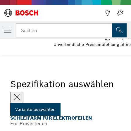
DEINE AUSGEWÄHLTE VARIANTE
Schleifarm für Elektrofeilen
Suchen
120,8
ab
Unverbindliche Preisempfehlung ohn
...
Schleifarme für Elektrofeilen
Spezifikation auswählen
Variante auswählen
SCHLEIFARM FÜR ELEKTROFEILEN
Für Powerfeilen