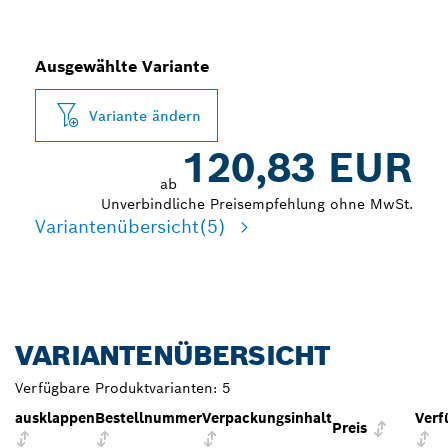
Ausgewählte Variante
Variante ändern
120,83 EUR
ab
Unverbindliche Preisempfehlung ohne MwSt.
Variantenübersicht
(5)
VARIANTENÜBERSICHT
Verfügbare Produktvarianten:
5
ausklappen
Bestellnummer
Verpackungsinhalt
Verf
Preis