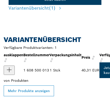
Variantenübersicht
(1)
VARIANTENÜBERSICHT
Verfügbare Produktvarianten:
1
ausklappen
Bestellnummer
Verpackungsinhalt
Verfü
Preis
Jet
1 608 500 013
1 Stck
40,31 EUR
kau
von
Produkten
Mehr Produkte anzeigen
FINDE BOSCH