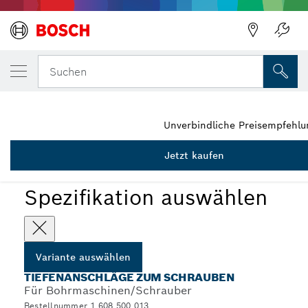
DEINE AUSGEWÄHLTE VARIANTE
Schraubvorsatz
Suchen
1 608 500 013
...
Schraubendreheraufsatz für das Versenken von Schrauben
Unverbindliche Preisempfehl
Jetzt kaufen
Spezifikation auswählen
Variante auswählen
TIEFENANSCHLÄGE ZUM SCHRAUBEN
Für Bohrmaschinen/Schrauber
Bestellnummer 1 608 500 013