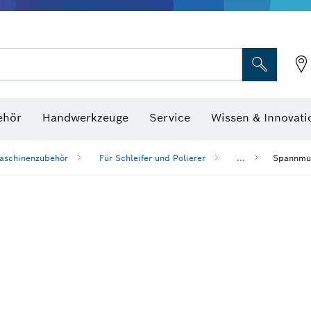
Optische Nivelliergeräte
hraubenschlüssel
ehör
Handwerkzeuge
Service
Wissen & Innovati
aschinenzubehör
Für Schleifer und Polierer
...
Spannmut
n