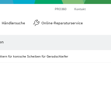
Laser-Entfernungsmesser
Wärmebildkameras & Thermodetektoren
Winkel- und Neigungsmesser
PRO360
Kontakt
Händlersuche
Online-Reparaturservice
on
tern für konische Scheiben für Geradschleifer