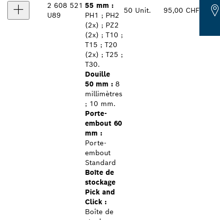
2 608 521
55 mm :
50 Unit.
95,00 CHF
U89
PH1 ; PH2
(2x) ; PZ2
(2x) ; T10 ;
T15 ; T20
(2x) ; T25 ;
T30.
Douille
50 mm :
8
millimètres
; 10 mm.
Porte-
embout 60
mm :
Porte-
embout
Standard
Boîte de
stockage
Pick and
Click :
Boîte de