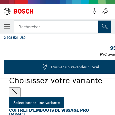
VOTRE VARIANTE SÉLECTIONNÉE
Coffret d'embouts de vissage PRO Impact,
Rechercher
50 pièces
2 608 521 U89
...
Coffret d'embouts de vissage PRO Impact, 50 pièces
9
PVC ave
PRO
Trouver un revendeur local
Choisissez votre variante
Sélectionner une variante
COFFRET D'EMBOUTS DE VISSAGE PRO
IMPACT