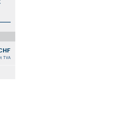
E
 CHF
t TVA