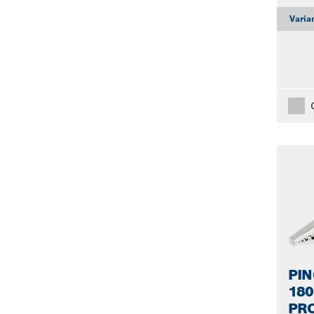
Varia
PIN
18
PR