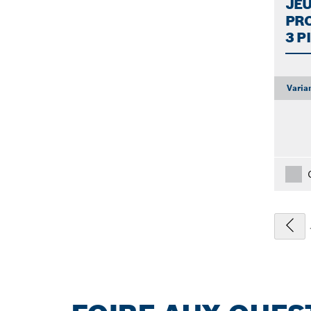
JEU
PRO
3 P
Varia