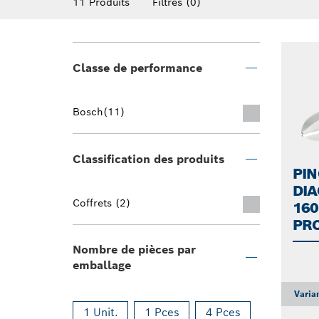
11 Produits
Filtres
(0)
Classe de performance
Bosch
(11)
Classification des produits
PI
DI
Coffrets (2)
16
PR
Nombre de pièces par
emballage
Varia
1 Unit.
1 Pces
4 Pces