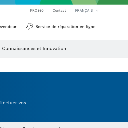
Mesureurs d’angle et niveaux électroniques
Caméras et détecteurs thermiques
PRO360
Contact
FRANÇAIS
evendeur
Service de réparation en ligne
Connaissances et Innovation
ffectuer vos