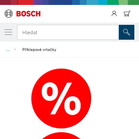
Zpět
Hledat
...
Příklepové vrtačky