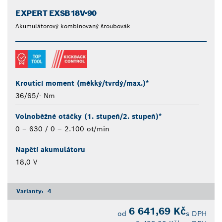
EXPERT EXSB18V-90
Akumulátorový kombinovaný šroubovák
Krouticí moment (měkký/tvrdý/max.)*
36/65/- Nm
Volnoběžné otáčky (1. stupeň/2. stupeň)*
0 – 630 / 0 – 2.100 ot/min
Napětí akumulátoru
18,0 V
Varianty:
4
6 641,69 Kč
od
s DPH