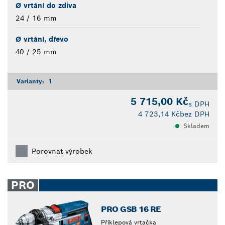
Ø vrtání do zdiva
24 / 16 mm
Ø vrtání, dřevo
40 / 25 mm
Varianty:
1
5 715,00 Kč
s DPH
4 723,14 Kč
bez DPH
Skladem
Porovnat výrobek
PRO
PRO GSB 16 RE
Příklepová vrtačka