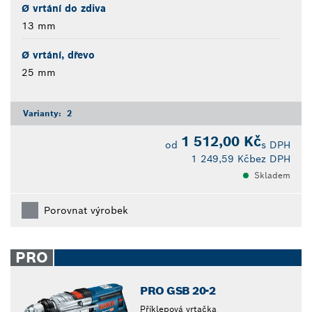
Ø vrtání do zdiva
13 mm
Ø vrtání, dřevo
25 mm
Varianty:
2
1 512,00 Kč
od
s DPH
1 249,59 Kč
bez DPH
Skladem
Porovnat výrobek
PRO
PRO GSB 20-2
Příklepová vrtačka