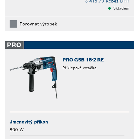
3 415,70 Kč
bez DPH
Skladem
Porovnat výrobek
PRO
PRO GSB 18-2 RE
Příklepová vrtačka
Jmenovitý příkon
800 W