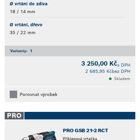
Ø vrtání do zdiva
18 / 14 mm
Ø vrtání, dřevo
35 / 22 mm
Varianty:
1
3 250,00 Kč
s DPH
2 685,95 Kč
bez DPH
Skladem
Porovnat výrobek
PRO
PRO GSB 21-2 RCT
Příklepová vrtačka