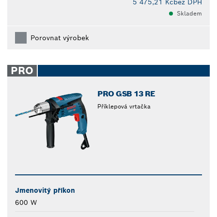
5 475,21 Kč
bez DPH
Skladem
Porovnat výrobek
PRO
PRO GSB 13 RE
Příklepová vrtačka
Jmenovitý příkon
600 W