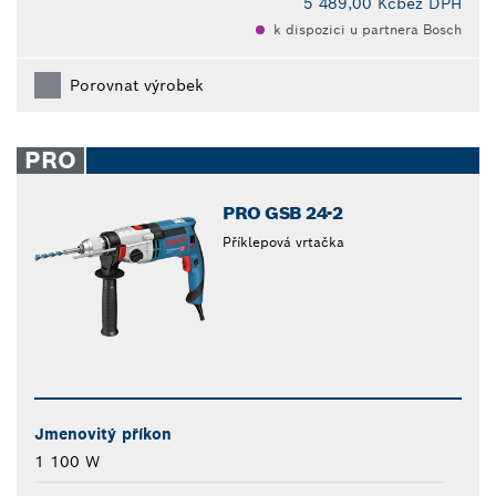
5 489,00 Kč
bez DPH
k dispozici u partnera Bosch
Porovnat výrobek
PRO
PRO GSB 24-2
Příklepová vrtačka
Jmenovitý příkon
1 100 W