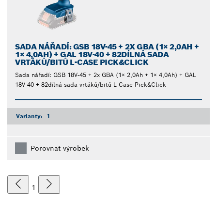
SADA NÁŘADÍ: GSB 18V-45 + 2X GBA (1× 2,0AH +
1× 4,0AH) + GAL 18V-40 + 82DÍLNÁ SADA
VRTÁKŮ/BITŮ L-CASE PICK&CLICK
Sada nářadí: GSB 18V-45 + 2x GBA (1× 2,0Ah + 1× 4,0Ah) + GAL
18V-40 + 82dílná sada vrtáků/bitů L-Case Pick&Click
Varianty:
1
Porovnat výrobek
1