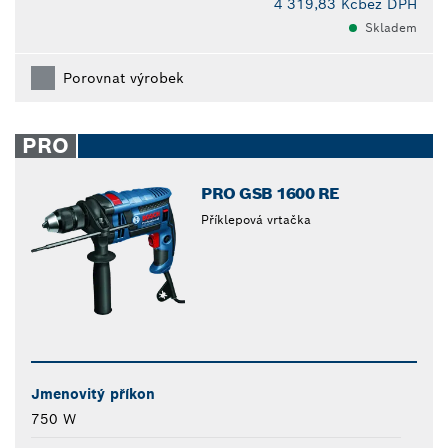
4 319,83 Kč
bez DPH
Skladem
Porovnat výrobek
PRO
PRO GSB 1600 RE
Příklepová vrtačka
Jmenovitý příkon
750 W