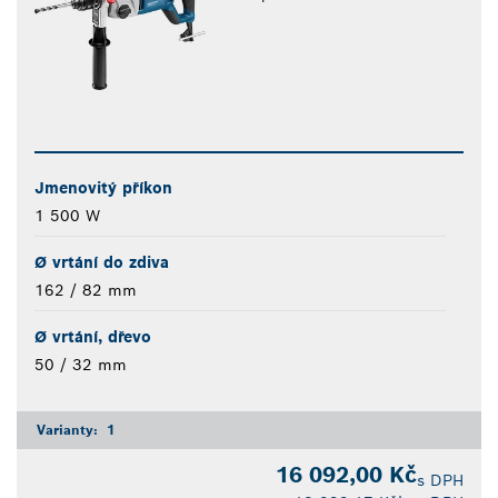
Jmenovitý příkon
1 500 W
Ø vrtání do zdiva
162 / 82 mm
Ø vrtání, dřevo
50 / 32 mm
Varianty:
1
16 092,00 Kč
s DPH