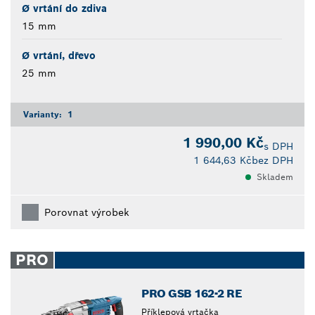
Ø vrtání do zdiva
15 mm
Ø vrtání, dřevo
25 mm
Varianty:
1
1 990,00 Kč
s DPH
1 644,63 Kč
bez DPH
Skladem
Porovnat výrobek
PRO
PRO GSB 162-2 RE
Příklepová vrtačka