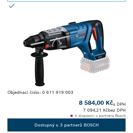
TVŮJ VÝBĚR
Objednací číslo:
0 611 919 003
8 584,00 Kč
s DPH
7 094,21 Kč
bez DPH
k dispozici u partnera Bosch
Dostupný u 3 partnerů BOSCH