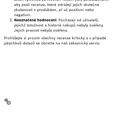
aby psali recenze, které odrážejí jejich skutečné
zkušenosti s produktem, ať už pozitivní nebo
negativní.
Neoznačená hodnocení
: Pocházejí od uživatelů,
jejichž totožnost a historie nákupů nebyly ověřeny.
Jejich pravost nebyla ověřena.
Prohlížejte si prosím všechny recenze kriticky a v případě
jakýchkoli dotazů se obraťte na náš zákaznický servis.
POTŘEBUJEŠ NĚJAKÝ
NÁHRADNÍ DÍL?
Zde snadno a rychle najdeš správné náhradní díly
pro své profesionální nářadí Bosch.
Zvolit náhradní díl