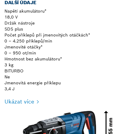
DALŠÍ ÚDAJE
Napětí akumulátoru*
18,0 V
Držák nástroje
SDS plus
Počet příklepů při jmenovitých otáčkách*
0 – 4.250 příklepů/min
Jmenovité otáčky*
0 – 950 ot/min
Hmotnost bez akumulátoru*
3 kg
BITURBO
Ne
Jmenovitá energie příklepu
3,4 J
Ukázat více