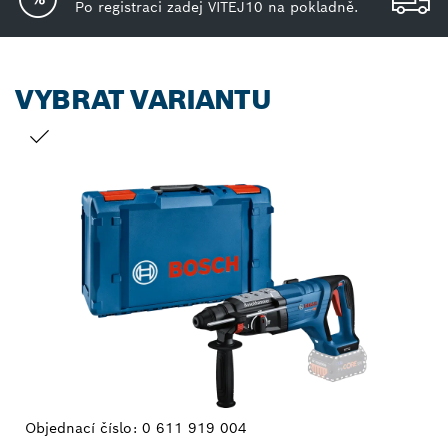
Po registraci zadej VITEJ10 na pokladně.
VYBRAT VARIANTU
TVŮJ VÝBĚR
Objednací číslo:
0 611 919 004