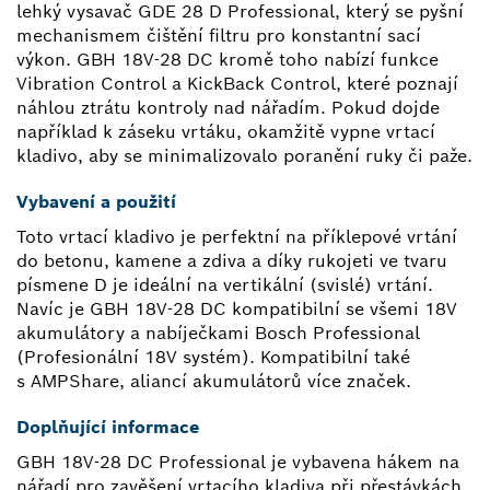
lehký vysavač GDE 28 D Professional, který se pyšní
mechanismem čištění filtru pro konstantní sací
výkon. GBH 18V-28 DC kromě toho nabízí funkce
Vibration Control a KickBack Control, které poznají
náhlou ztrátu kontroly nad nářadím. Pokud dojde
například k záseku vrtáku, okamžitě vypne vrtací
kladivo, aby se minimalizovalo poranění ruky či paže.
Vybavení a použití
Toto vrtací kladivo je perfektní na příklepové vrtání
do betonu, kamene a zdiva a díky rukojeti ve tvaru
písmene D je ideální na vertikální (svislé) vrtání.
Navíc je GBH 18V-28 DC kompatibilní se všemi 18V
akumulátory a nabíječkami Bosch Professional
(Profesionální 18V systém). Kompatibilní také
s AMPShare, aliancí akumulátorů více značek.
Doplňující informace
GBH 18V-28 DC Professional je vybavena hákem na
nářadí pro zavěšení vrtacího kladiva při přestávkách