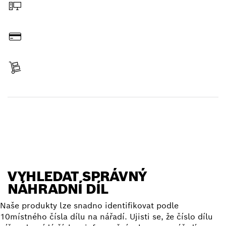
Objednat on-line
Zaplatit
Získat položku
Vyhledat náhradní díl
VYHLEDAT SPRÁVNÝ
NÁHRADNÍ DÍL
Naše produkty lze snadno identifikovat podle
10místného čísla dílu na nářadí. Ujisti se, že číslo dílu