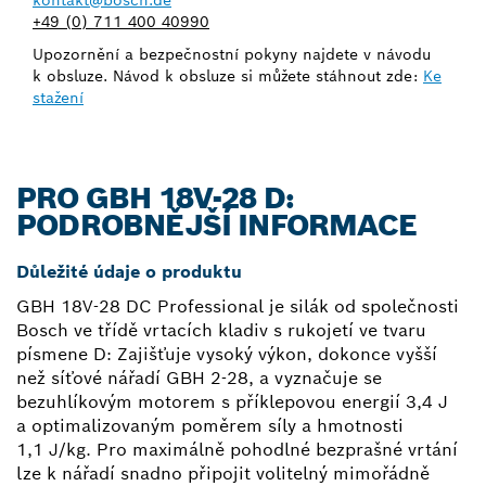
kontakt@bosch.de
+49 (0) 711 400 40990
Upozornění a bezpečnostní pokyny najdete v návodu
k obsluze. Návod k obsluze si můžete stáhnout zde:
Ke
stažení
PRO GBH 18V-28 D:
PODROBNĚJŠÍ INFORMACE
Důležité údaje o produktu
GBH 18V-28 DC Professional je silák od společnosti
Bosch ve třídě vrtacích kladiv s rukojetí ve tvaru
písmene D: Zajišťuje vysoký výkon, dokonce vyšší
než síťové nářadí GBH 2-28, a vyznačuje se
bezuhlíkovým motorem s příklepovou energií 3,4 J
a optimalizovaným poměrem síly a hmotnosti
1,1 J/kg. Pro maximálně pohodlné bezprašné vrtání
lze k nářadí snadno připojit volitelný mimořádně