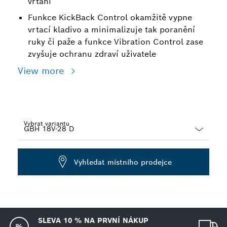
vrtání
Funkce KickBack Control okamžitě vypne
vrtací kladivo a minimalizuje tak poranění
ruky či paže a funkce Vibration Control zase
zvyšuje ochranu zdraví uživatele
View more
Vybrat variantu
Dropdown
closed
Vyhledat místního prodejce
SLEVA 10 % NA PRVNÍ NÁKUP