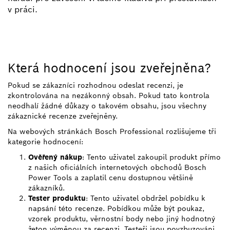
v práci.
Která hodnocení jsou zveřejněna?
Pokud se zákazníci rozhodnou odeslat recenzi, je
zkontrolována na nezákonný obsah. Pokud tato kontrola
neodhalí žádné důkazy o takovém obsahu, jsou všechny
zákaznické recenze zveřejněny.
Na webových stránkách Bosch Professional rozlišujeme tři
kategorie hodnocení:
Ověřený nákup
: Tento uživatel zakoupil produkt přímo
z našich oficiálních internetových obchodů Bosch
Power Tools a zaplatil cenu dostupnou většině
zákazníků.
Tester produktu
: Tento uživatel obdržel pobídku k
napsání této recenze. Pobídkou může být poukaz,
vzorek produktu, věrnostní body nebo jiný hodnotný
žeton výměnou za recenzi. Testeři jsou povzbuzováni,