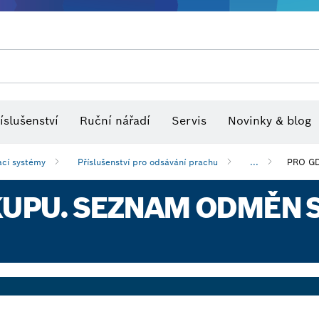
Optické nivelační přístroje
íslušenství
Ruční nářadí
Servis
Novinky & blog
cí systémy
Příslušenství pro odsávání prachu
...
PRO G
KUPU. SEZNAM ODMĚN S