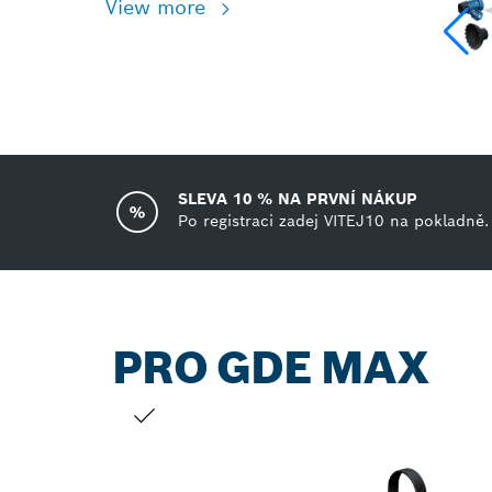
View more
SLEVA 10 % NA PRVNÍ NÁKUP
Po registraci zadej VITEJ10 na pokladně.
PRO GDE MAX
TVŮJ VÝBĚR