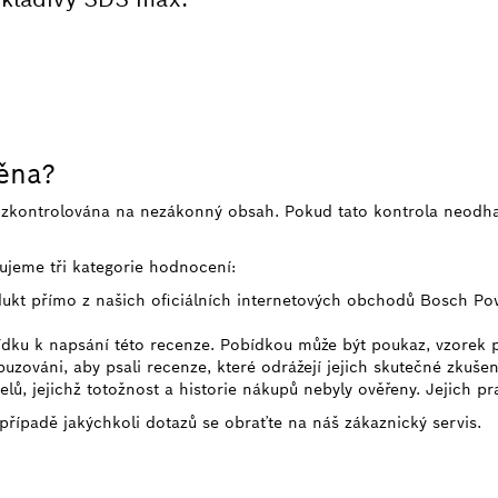
něna?
e zkontrolována na nezákonný obsah. Pokud tato kontrola neodh
ujeme tři kategorie hodnocení:
odukt přímo z našich oficiálních internetových obchodů Bosch Po
bídku k napsání této recenze. Pobídkou může být poukaz, vzorek
uzováni, aby psali recenze, které odrážejí jejich skutečné zkušen
telů, jejichž totožnost a historie nákupů nebyly ověřeny. Jejich p
 případě jakýchkoli dotazů se obraťte na náš zákaznický servis.