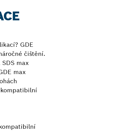
ACE
plikací? GDE
náročné čištění.
va SDS max
s GDE max
lohách
kompatibilní
kompatibilní