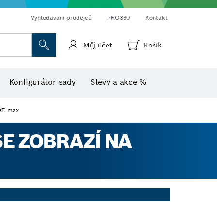
Vyhledávání prodejců
PRO360
Kontakt
Můj účet
Košík
Vlhkoměr s teploměrem
Termokamery a termodetektory
Konfigurátor sady
Slevy a akce %
DE max
E ZOBRAZÍ NA