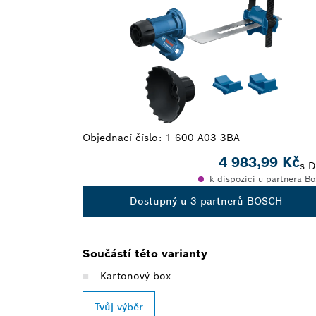
Objednací číslo:
1 600 A03 3BA
4 983,99 Kč
s 
k dispozici u partnera B
Dostupný u 3 partnerů BOSCH
Součástí této varianty
Kartonový box
Tvůj výběr