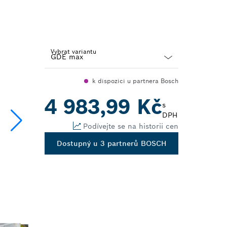
Vybrat variantu
Dropdown
k dispozici u partnera Bosch
closed
4 983,99 Kč
s
DPH
Podívejte se na historii cen
Dostupný u 3 partnerů BOSCH