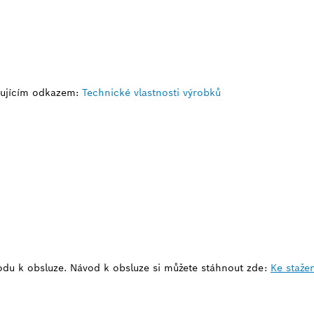
dujícím odkazem:
Technické vlastnosti výrobků
du k obsluze. Návod k obsluze si můžete stáhnout zde:
Ke staže