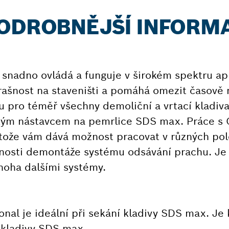
PODROBNĚJŠÍ INFORM
e snadno ovládá a funguje v širokém spektru a
rašnost na staveništi a pomáhá omezit časově 
hu pro téměř všechny demoliční a vrtací kladi
ickým nástavcem na pemrlice SDS max. Práce 
otože vám dává možnost pracovat v různých po
osti demontáže systému odsávání prachu. Je 
noha dalšími systémy.
al je ideální při sekání kladivy SDS max. Je 
 kladivy SDS max.