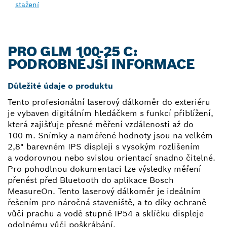
stažení
PRO GLM 100-25 C:
PODROBNĚJŠÍ INFORMACE
Důležité údaje o produktu
Tento profesionální laserový dálkoměr do exteriéru
je vybaven digitálním hledáčkem s funkcí přiblížení,
která zajišťuje přesné měření vzdálenosti až do
100 m. Snímky a naměřené hodnoty jsou na velkém
2,8" barevném IPS displeji s vysokým rozlišením
a vodorovnou nebo svislou orientací snadno čitelné.
Pro pohodlnou dokumentaci lze výsledky měření
přenést před Bluetooth do aplikace Bosch
MeasureOn. Tento laserový dálkoměr je ideálním
řešením pro náročná staveniště, a to díky ochraně
vůči prachu a vodě stupně IP54 a sklíčku displeje
odolnému vůči poškrábání.