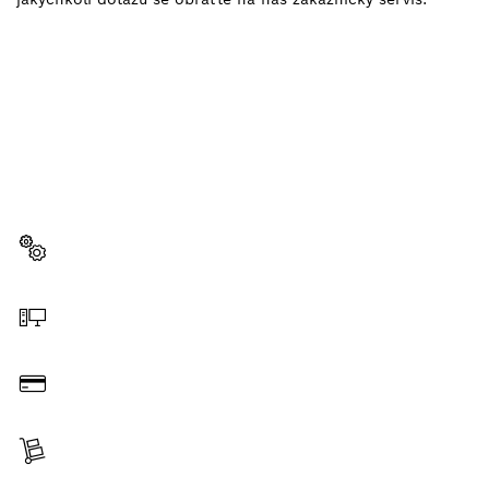
POTŘEBUJEŠ NĚJAKÝ
NÁHRADNÍ DÍL?
Zde snadno a rychle najdeš správné náhradní díly
pro své profesionální nářadí Bosch.
Zvolit náhradní díl
Objednat on-line
Zaplatit
Získat položku