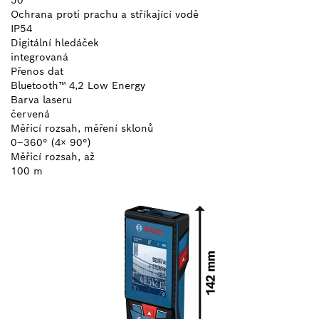
Ochrana proti prachu a stříkající vodě
IP54
Digitální hledáček
integrovaná
Přenos dat
Bluetooth™ 4,2 Low Energy
Barva laseru
červená
Měřicí rozsah, měření sklonů
0–360° (4× 90°)
Měřicí rozsah, až
100 m