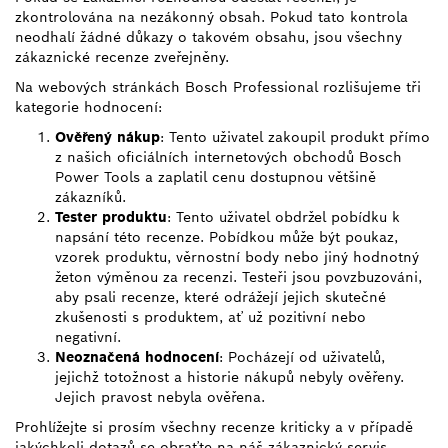
zkontrolována na nezákonný obsah. Pokud tato kontrola
neodhalí žádné důkazy o takovém obsahu, jsou všechny
zákaznické recenze zveřejněny.
Na webových stránkách Bosch Professional rozlišujeme tři
kategorie hodnocení:
Ověřený nákup
: Tento uživatel zakoupil produkt přímo
z našich oficiálních internetových obchodů Bosch
Power Tools a zaplatil cenu dostupnou většině
zákazníků.
Tester produktu
: Tento uživatel obdržel pobídku k
napsání této recenze. Pobídkou může být poukaz,
vzorek produktu, věrnostní body nebo jiný hodnotný
žeton výměnou za recenzi. Testeři jsou povzbuzováni,
aby psali recenze, které odrážejí jejich skutečné
zkušenosti s produktem, ať už pozitivní nebo
negativní.
Neoznačená hodnocení
: Pocházejí od uživatelů,
jejichž totožnost a historie nákupů nebyly ověřeny.
Jejich pravost nebyla ověřena.
Prohlížejte si prosím všechny recenze kriticky a v případě
jakýchkoli dotazů se obraťte na náš zákaznický servis.