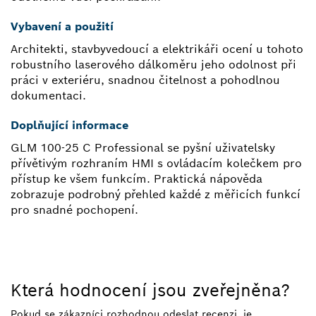
Vybavení a použití
Architekti, stavbyvedoucí a elektrikáři ocení u tohoto
robustního laserového dálkoměru jeho odolnost při
práci v exteriéru, snadnou čitelnost a pohodlnou
dokumentaci.
Doplňující informace
GLM 100-25 C Professional se pyšní uživatelsky
přívětivým rozhraním HMI s ovládacím kolečkem pro
přístup ke všem funkcím. Praktická nápověda
zobrazuje podrobný přehled každé z měřicích funkcí
pro snadné pochopení.
Která hodnocení jsou zveřejněna?
Pokud se zákazníci rozhodnou odeslat recenzi, je