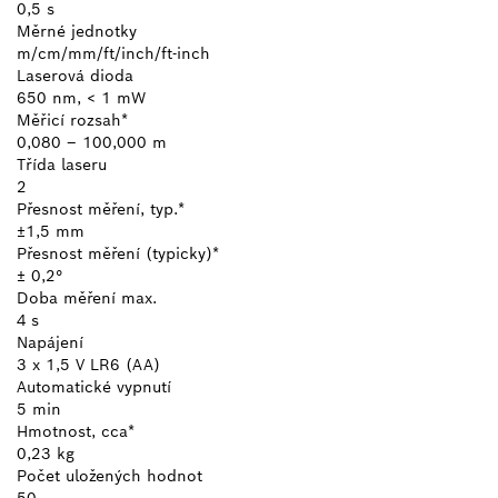
0,5 s
Měrné jednotky
m/cm/mm/ft/inch/ft-inch
Laserová dioda
650 nm, < 1 mW
Měřicí rozsah*
0,080 – 100,000 m
Třída laseru
2
Přesnost měření, typ.*
±1,5 mm
Přesnost měření (typicky)*
± 0,2°
Doba měření max.
4 s
Napájení
3 x 1,5 V LR6 (AA)
Automatické vypnutí
5 min
Hmotnost, cca*
0,23 kg
Počet uložených hodnot
50