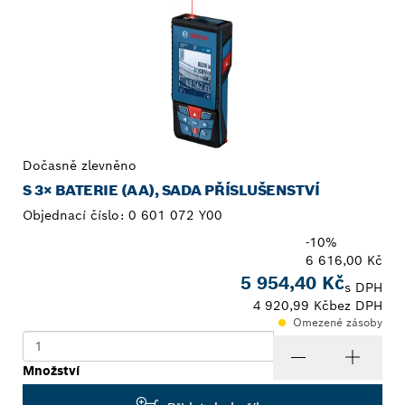
Dočasně zlevněno
S 3× BATERIE (AA), SADA PŘÍSLUŠENSTVÍ
Objednací číslo:
0 601 072 Y00
-10%
6 616,00 Kč
5 954,40 Kč
s DPH
4 920,99 Kč
bez DPH
Omezené zásoby
Množství