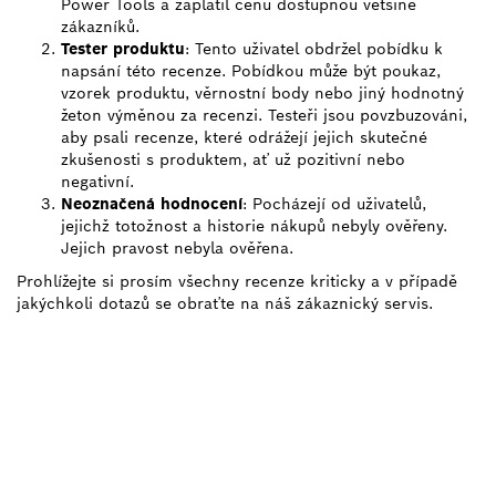
Power Tools a zaplatil cenu dostupnou většině
zákazníků.
Tester produktu
: Tento uživatel obdržel pobídku k
napsání této recenze. Pobídkou může být poukaz,
vzorek produktu, věrnostní body nebo jiný hodnotný
žeton výměnou za recenzi. Testeři jsou povzbuzováni,
aby psali recenze, které odrážejí jejich skutečné
zkušenosti s produktem, ať už pozitivní nebo
negativní.
Neoznačená hodnocení
: Pocházejí od uživatelů,
jejichž totožnost a historie nákupů nebyly ověřeny.
Jejich pravost nebyla ověřena.
Prohlížejte si prosím všechny recenze kriticky a v případě
jakýchkoli dotazů se obraťte na náš zákaznický servis.
POTŘEBUJEŠ NĚJAKÝ
NÁHRADNÍ DÍL?
Zde snadno a rychle najdeš správné náhradní díly