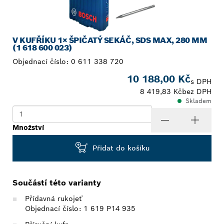
V KUFŘÍKU 1× ŠPIČATÝ SEKÁČ, SDS MAX, 280 MM
(1 618 600 023)
Objednací číslo:
0 611 338 720
10 188,00 Kč
s DPH
8 419,83 Kč
bez DPH
Skladem
Množství
Přidat do košíku
Součástí této varianty
Přídavná rukojeť
Objednací číslo: 1 619 P14 935