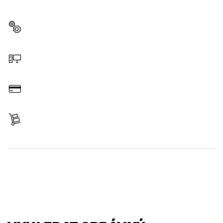
pro své profesionální nářadí Bosch.
Zvolit náhradní díl
Objednat on-line
Zaplatit
Získat položku
Vyhledat náhradní díl