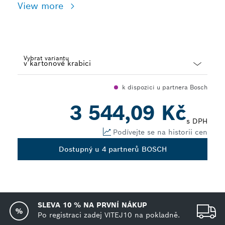
View more
Vybrat variantu
Dropdown
k dispozici u partnera Bosch
closed
3 544,09 Kč
s DPH
Podívejte se na historii cen
Dostupný u 4 partnerů BOSCH
SLEVA 10 % NA PRVNÍ NÁKUP
Po registraci zadej VITEJ10 na pokladně.