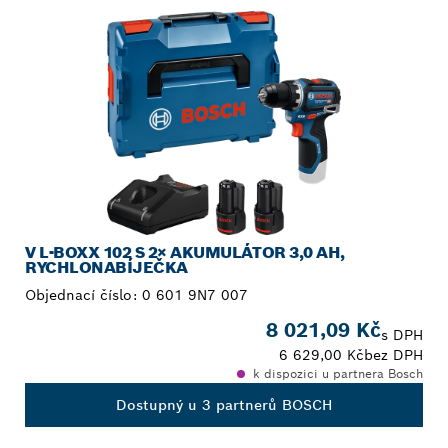
V L-BOXX 102 S 2× AKUMULÁTOR 3,0 AH,
RYCHLONABÍJEČKA
Objednací číslo:
0 601 9N7 007
8 021,09 Kč
s DPH
6 629,00 Kč
bez DPH
k dispozici u partnera Bosch
Dostupný u 3 partnerů BOSCH