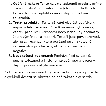
Ověřený nákup
: Tento uživatel zakoupil produkt přímo
z našich oficiálních internetových obchodů Bosch
Power Tools a zaplatil cenu dostupnou většině
zákazníků.
Tester produktu
: Tento uživatel obdržel pobídku k
napsání této recenze. Pobídkou může být poukaz,
vzorek produktu, věrnostní body nebo jiný hodnotný
žeton výměnou za recenzi. Testeři jsou povzbuzováni,
aby psali recenze, které odrážejí jejich skutečné
zkušenosti s produktem, ať už pozitivní nebo
negativní.
Neoznačená hodnocení
: Pocházejí od uživatelů,
jejichž totožnost a historie nákupů nebyly ověřeny.
Jejich pravost nebyla ověřena.
Prohlížejte si prosím všechny recenze kriticky a v případě
jakýchkoli dotazů se obraťte na náš zákaznický servis.
POTŘEBUJEŠ NĚJAKÝ