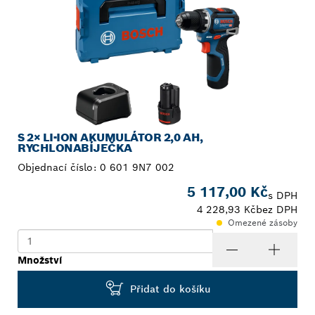
S 2× LI-ION AKUMULÁTOR 2,0 AH,
RYCHLONABÍJEČKA
Objednací číslo:
0 601 9N7 002
5 117,00 Kč
s DPH
4 228,93 Kč
bez DPH
Omezené zásoby
Množství
Přidat do košíku