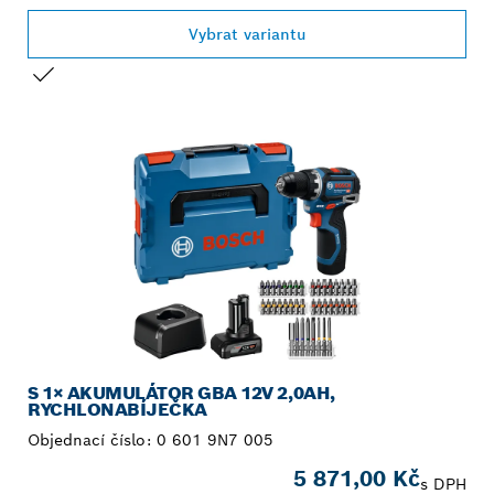
Vybrat variantu
TVŮJ VÝBĚR
S 1× AKUMULÁTOR GBA 12V 2,0AH,
RYCHLONABÍJEČKA
Objednací číslo:
0 601 9N7 005
5 871,00 Kč
s DPH