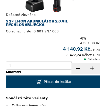
Dočasně zlevněno
S 2× LI-ION AKUMULÁTOR 2,0 AH,
RYCHLONABÍJEČKA
Objednací číslo:
0 601 9N7 003
-8%
4 501,00 Kč
4 140,92 Kč
s DPH
3 422,24 Kč
bez DPH
Skladem
Množství
Přidat do košíku
Součástí této varianty
Taška pro řemeslníky