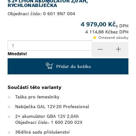
S 2× LI-ION AKUMULÁTOR 2,0 AH,
RYCHLONABÍJEČKA
Objednací číslo:
0 601 9N7 004
4 979,00 Kč
s DPH
4 114,88 Kč
bez DPH
Omezené zásoby
Množství
Přidat do košíku
Součástí této varianty
Taška pro řemeslníky
Nabíječka GAL 12V-20 Professional
2× akumulátor GBA 12V 2,0Ah
Objednací číslo: 1 600 Z00 02X
36dílná sada příslušenství