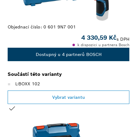
Objednací číslo:
0 601 9N7 001
4 330,59 Kč
s DPH
k dispozici u partnera Bosch
Dostupný u 4 partnerů BOSCH
Součástí této varianty
L-BOXX 102
Vybrat variantu
TVŮJ VÝBĚR