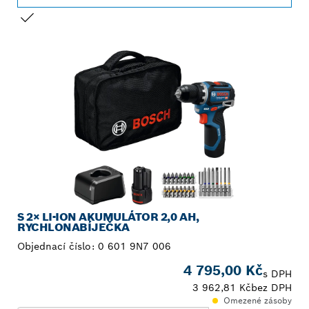
TVŮJ VÝBĚR
S 2× LI-ION AKUMULÁTOR 2,0 AH,
RYCHLONABÍJEČKA
Objednací číslo:
0 601 9N7 006
4 795,00 Kč
s DPH
3 962,81 Kč
bez DPH
Omezené zásoby