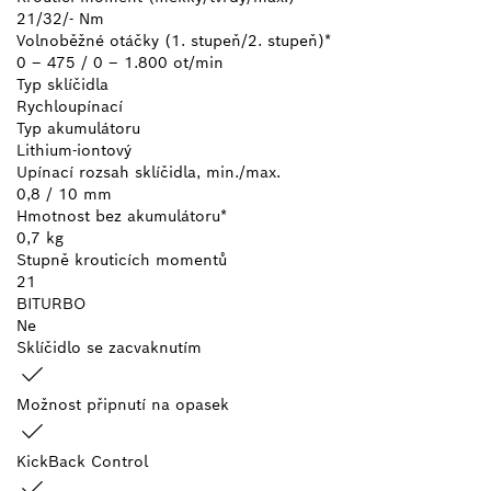
21/32/- Nm
Volnoběžné otáčky (1. stupeň/2. stupeň)*
0 – 475 / 0 – 1.800 ot/min
Typ sklíčidla
Rychloupínací
Typ akumulátoru
Lithium-iontový
Upínací rozsah sklíčidla, min./max.
0,8 / 10 mm
Hmotnost bez akumulátoru*
0,7 kg
Stupně krouticích momentů
21
BITURBO
Ne
Sklíčidlo se zacvaknutím
Možnost připnutí na opasek
KickBack Control