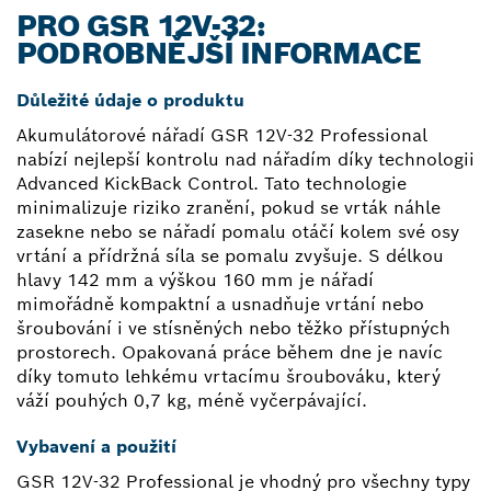
PRO GSR 12V-32:
PODROBNĚJŠÍ INFORMACE
Důležité údaje o produktu
Akumulátorové nářadí GSR 12V-32 Professional
nabízí nejlepší kontrolu nad nářadím díky technologii
Advanced KickBack Control. Tato technologie
minimalizuje riziko zranění, pokud se vrták náhle
zasekne nebo se nářadí pomalu otáčí kolem své osy
vrtání a přídržná síla se pomalu zvyšuje. S délkou
hlavy 142 mm a výškou 160 mm je nářadí
mimořádně kompaktní a usnadňuje vrtání nebo
šroubování i ve stísněných nebo těžko přístupných
prostorech. Opakovaná práce během dne je navíc
díky tomuto lehkému vrtacímu šroubováku, který
váží pouhých 0,7 kg, méně vyčerpávající.
Vybavení a použití
GSR 12V-32 Professional je vhodný pro všechny typy