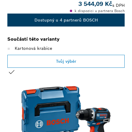
3 544,09 Kč
s DPH
k dispozici u partnera Bosch
Dostupný u 4 partnerů BOSCH
Součástí této varianty
Kartonová krabice
Tvůj výběr
TVŮJ VÝBĚR