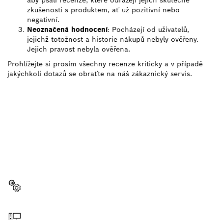
zkušenosti s produktem, ať už pozitivní nebo
negativní.
Neoznačená hodnocení
: Pocházejí od uživatelů,
jejichž totožnost a historie nákupů nebyly ověřeny.
Jejich pravost nebyla ověřena.
Prohlížejte si prosím všechny recenze kriticky a v případě
jakýchkoli dotazů se obraťte na náš zákaznický servis.
POTŘEBUJEŠ NĚJAKÝ
NÁHRADNÍ DÍL?
Zde snadno a rychle najdeš správné náhradní díly
pro své profesionální nářadí Bosch.
Zvolit náhradní díl