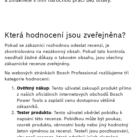
a zmáknete s ním náročnou práci bez únavy.
Která hodnocení jsou zveřejněna?
Pokud se zákazníci rozhodnou odeslat recenzi, je
zkontrolována na nezákonný obsah. Pokud tato kontrola
neodhalí žádné důkazy o takovém obsahu, jsou všechny
zákaznické recenze zveřejněny.
Na webových stránkách Bosch Professional rozlišujeme tři
kategorie hodnocení:
Ověřený nákup
: Tento uživatel zakoupil produkt přímo
z našich oficiálních internetových obchodů Bosch
Power Tools a zaplatil cenu dostupnou většině
zákazníků.
Tester produktu
: Tento uživatel obdržel pobídku k
napsání této recenze. Pobídkou může být poukaz,
vzorek produktu, věrnostní body nebo jiný hodnotný
žeton výměnou za recenzi. Testeři jsou povzbuzováni,
aby psali recenze, které odrážejí jejich skutečné