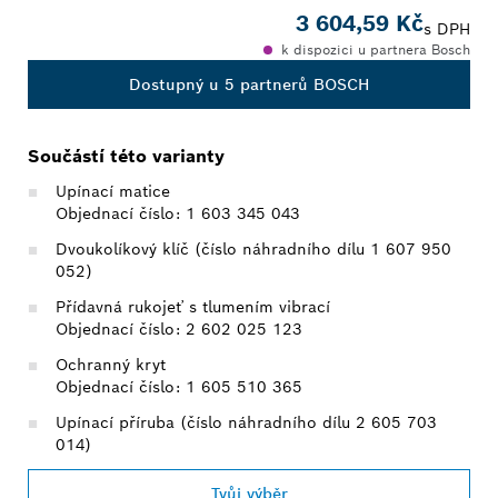
3 604,59 Kč
s DPH
k dispozici u partnera Bosch
Dostupný u 5 partnerů BOSCH
Součástí této varianty
Upínací matice
Objednací číslo: 1 603 345 043
Dvoukolíkový klíč (číslo náhradního dílu 1 607 950
052)
Přídavná rukojeť s tlumením vibrací
Objednací číslo: 2 602 025 123
Ochranný kryt
Objednací číslo: 1 605 510 365
Upínací příruba (číslo náhradního dílu 2 605 703
014)
Tvůj výběr