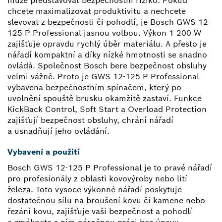
může představovat bezpečnostní riziko. Pokud
chcete maximalizovat produktivitu a nechcete
slevovat z bezpečnosti či pohodlí, je Bosch GWS 12-
125 P Professional jasnou volbou. Výkon 1 200 W
zajišťuje opravdu rychlý úběr materiálu. A přesto je
nářadí kompaktní a díky nízké hmotnosti se snadno
ovládá. Společnost Bosch bere bezpečnost obsluhy
velmi vážně. Proto je GWS 12-125 P Professional
vybavena bezpečnostním spínačem, který po
uvolnění spouště brusku okamžitě zastaví. Funkce
KickBack Control, Soft Start a Overload Protection
zajišťují bezpečnost obsluhy, chrání nářadí
a usnadňují jeho ovládání.
Vybavení a použití
Bosch GWS 12-125 P Professional je to pravé nářadí
pro profesionály z oblasti kovovýroby nebo lití
železa. Toto vysoce výkonné nářadí poskytuje
dostatečnou sílu na broušení kovu či kamene nebo
řezání kovu, zajišťuje vaši bezpečnost a pohodlí