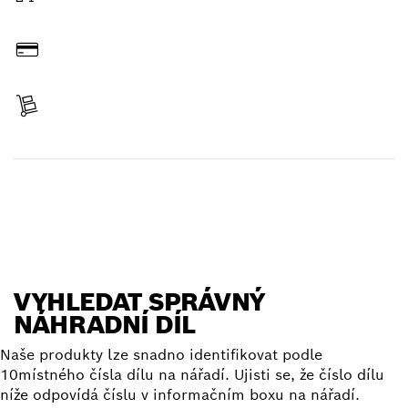
Objednat on-line
Zaplatit
Získat položku
Vyhledat náhradní díl
VYHLEDAT SPRÁVNÝ
NÁHRADNÍ DÍL
Naše produkty lze snadno identifikovat podle
10místného čísla dílu na nářadí. Ujisti se, že číslo dílu
níže odpovídá číslu v informačním boxu na nářadí.