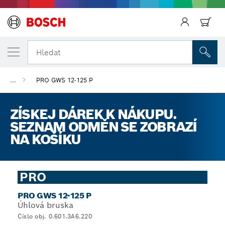
Zpět
Hledat
...
PRO GWS 12-125 P
ZÍSKEJ DÁREK K NÁKUPU.
SEZNAM ODMĚN SE ZOBRAZÍ
NA KOŠÍKU
PRO
PRO GWS 12-125 P
Úhlová bruska
Číslo obj. 0.601.3A6.220