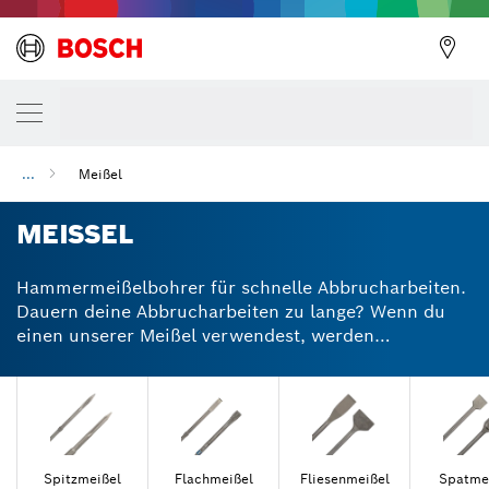
...
Meißel
MEISSEL
Hammermeißelbohrer für schnelle Abbrucharbeiten.
Dauern deine Abbrucharbeiten zu lange? Wenn du
einen unserer Meißel verwendest, werden
Materialabtragarbeiten schneller, einfacher und
effizienter. Bei Restaurierungs- und
Renovierungsarbeiten lassen sich Ziegel, Mörtel und
Beton möglicherweise nur schwer entfernen. Mit
unserem Spitzmeißel SDS plus oder SDS max kannst
du selbst härteste Oberflächen schnell und präzise
Spitzmeißel
Flachmeißel
Fliesenmeißel
Spatme