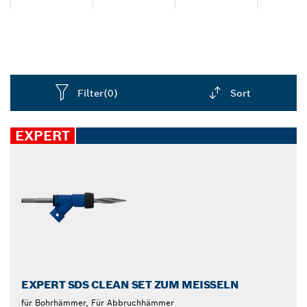
abtragen. Wähle einen Meißelbohrer mit Wolfram-
Carbide-Spitze als Zubehör - mit hoher
Langlebigkeit, guter Leistung und längerem Halt.
Filter
(0)
Sort
Dropdown
closed
EXPERT
EXPERT SDS CLEAN SET ZUM MEISSELN
für Bohrhämmer, Für Abbruchhämmer