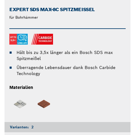
EXPERT SDS MAX-8C SPITZMEISSEL
für Bohrhämmer
Hält bis zu 3,5x länger als ein Bosch SDS max
Spitzmeißel
Überragende Lebensdauer dank Bosch Carbide
Technology
Materialien
Varianten:
2