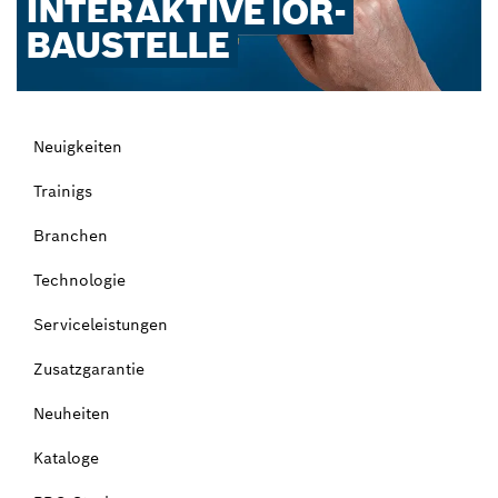
LEISTUNGSKLASS
VERDIENT DAS
BOSCH ZUBEHÖR-
INTERAKTIVE
EN
BESTE
BERATER
BAUSTELLE
Neuigkeiten
Trainigs
Branchen
Technologie
Serviceleistungen
Zusatzgarantie
Neuheiten
Kataloge