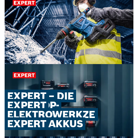
EXPERT – DIE
NEUE TOP-
EXPERT
ENGINEERED FOR
LEISTUNGSKLASS
ELEKTROWERKZE
ACTION
E
UGE
EXPERT AKKUS