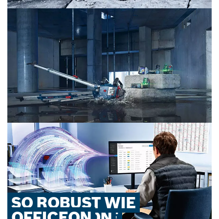
EXPERT
SO ROBUST WIE
MESSGERÄTE
THERMALON
PRÄZISE
OFFICEON