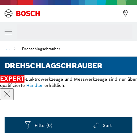
...
Drehschlagschrauber
DREHSCHLAGSCHRAUBER
EXPERT
-Elektrowerkzeuge und Messwerkzeuge sind nur über
qualifizierte
Händler
erhältlich.
Filter
(0)
Sort
Dropdown