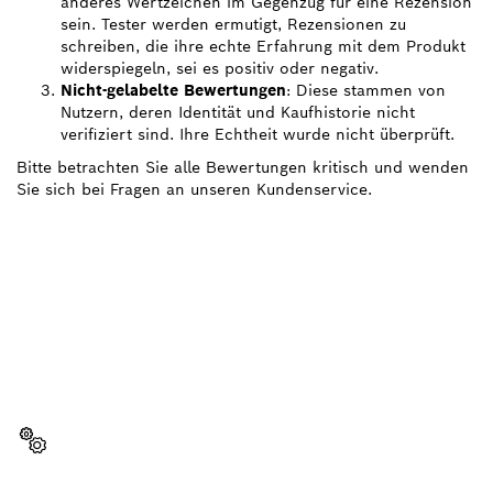
anderes Wertzeichen im Gegenzug für eine Rezension
sein. Tester werden ermutigt, Rezensionen zu
schreiben, die ihre echte Erfahrung mit dem Produkt
widerspiegeln, sei es positiv oder negativ.
Nicht-gelabelte Bewertungen
: Diese stammen von
Nutzern, deren Identität und Kaufhistorie nicht
verifiziert sind. Ihre Echtheit wurde nicht überprüft.
Bitte betrachten Sie alle Bewertungen kritisch und wenden
Sie sich bei Fragen an unseren Kundenservice.
BRAUCHST DU EIN
ERSATZTEIL?
Hier findest du schnell und einfach die passenden
Ersatzteile für dein professionelles Bosch Werkzeug.
Ersatzteil wählen