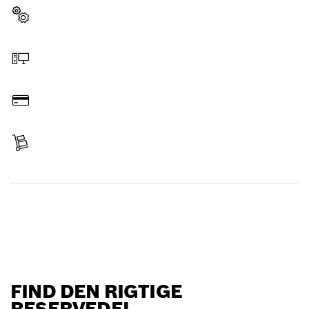
Vælg reservedel
Bestil online
Betal
Levering modtaget
Find reservedel
FIND DEN RIGTIGE
RESERVEDEL