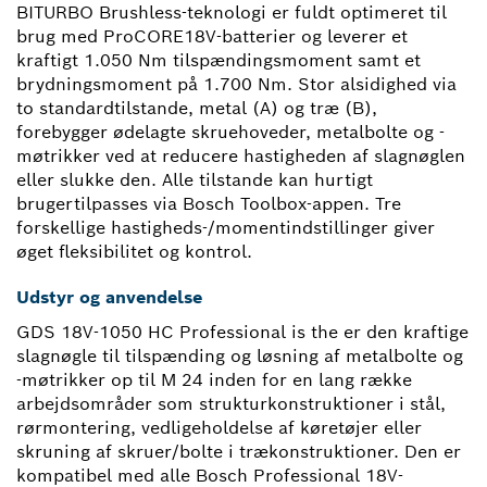
BITURBO Brushless-teknologi er fuldt optimeret til
brug med ProCORE18V-batterier og leverer et
kraftigt 1.050 Nm tilspændingsmoment samt et
brydningsmoment på 1.700 Nm. Stor alsidighed via
to standardtilstande, metal (A) og træ (B),
forebygger ødelagte skruehoveder, metalbolte og -
møtrikker ved at reducere hastigheden af slagnøglen
eller slukke den. Alle tilstande kan hurtigt
brugertilpasses via Bosch Toolbox-appen. Tre
forskellige hastigheds-/momentindstillinger giver
øget fleksibilitet og kontrol.
Udstyr og anvendelse
GDS 18V-1050 HC Professional is the er den kraftige
slagnøgle til tilspænding og løsning af metalbolte og
-møtrikker op til M 24 inden for en lang række
arbejdsområder som strukturkonstruktioner i stål,
rørmontering, vedligeholdelse af køretøjer eller
skruning af skruer/bolte i trækonstruktioner. Den er
kompatibel med alle Bosch Professional 18V-