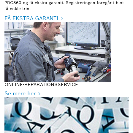
PRO360 og få ekstra garanti. Registreringen foregår i blot
få enkle trin.
FÅ EKSTRA GARANTI
ONLINE-REPARATIONSSERVICE
Se mere her