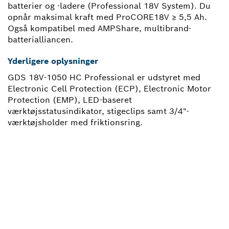
batterier og -ladere (Professional 18V System). Du
opnår maksimal kraft med ProCORE18V ≥ 5,5 Ah.
Også kompatibel med AMPShare, multibrand-
batterialliancen.
Yderligere oplysninger
GDS 18V-1050 HC Professional er udstyret med
Electronic Cell Protection (ECP), Electronic Motor
Protection (EMP), LED-baseret
værktøjsstatusindikator, stigeclips samt 3/4"-
værktøjsholder med friktionsring.
HAR DU BRUG FOR
RESERVEDELE?
Her kan du hurtigt og enkelt finde den rigtige
reservedel til dit professionelle Bosch-værktøj.