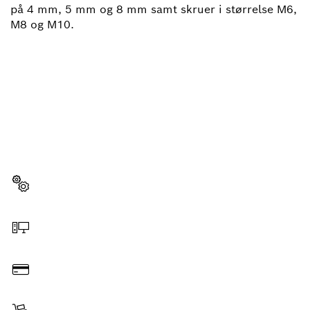
på 4 mm, 5 mm og 8 mm samt skruer i størrelse M6,
M8 og M10.
HAR DU BRUG FOR
RESERVEDELE?
Her kan du hurtigt og enkelt finde den rigtige
reservedel til dit professionelle Bosch-værktøj.
Vælg reservedel
Bestil online
Betal