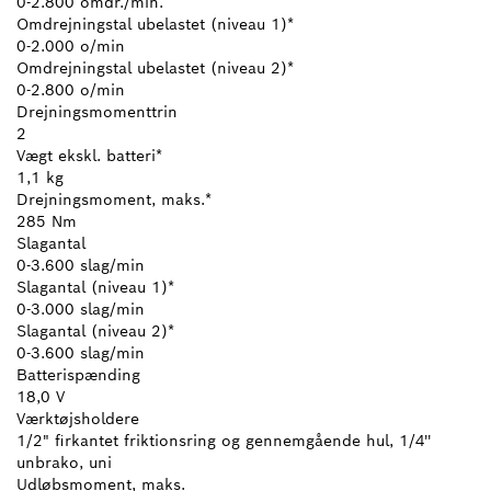
0-2.800 omdr./min.
Omdrejningstal ubelastet (niveau 1)*
0-2.000 o/min
Omdrejningstal ubelastet (niveau 2)*
0-2.800 o/min
Drejningsmomenttrin
2
Vægt ekskl. batteri*
1,1 kg
Drejningsmoment, maks.*
285 Nm
Slagantal
0-3.600 slag/min
Slagantal (niveau 1)*
0-3.000 slag/min
Slagantal (niveau 2)*
0-3.600 slag/min
Batterispænding
18,0 V
Værktøjsholdere
1/2" firkantet friktionsring og gennemgående hul, 1/4''
unbrako, uni
Udløbsmoment, maks.