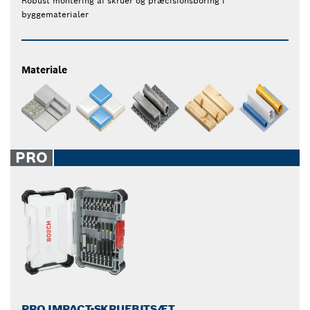
Robust montering af skruer og præcisionsboring i
byggematerialer
Materiale
PRO
PRO IMPACT-SKRUEBITSÆT