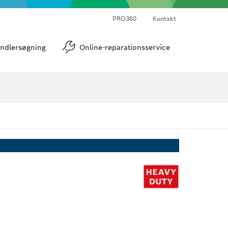
PRO360
Kontakt
strumenter
Vinkel- og hældningsmålere
ndlersøgning
Online-reparationsservice