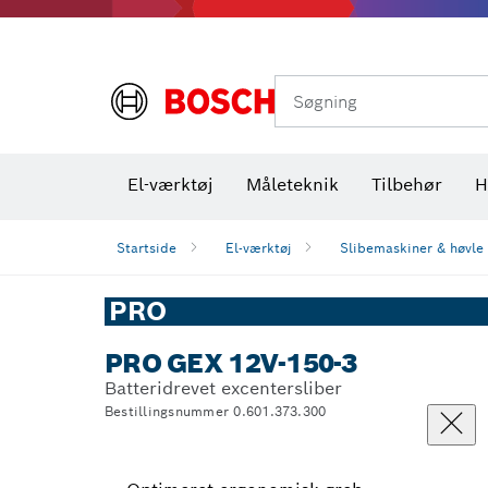
Varmekameraer og varmedetektorer
Søgning
El-værktøj
Måleteknik
Tilbehør
H
Startside
El-værktøj
Slibemaskiner & høvle
PRO
PRO GEX 12V-150-3
Batteridrevet excentersliber
Bestillingsnummer 0.601.373.300