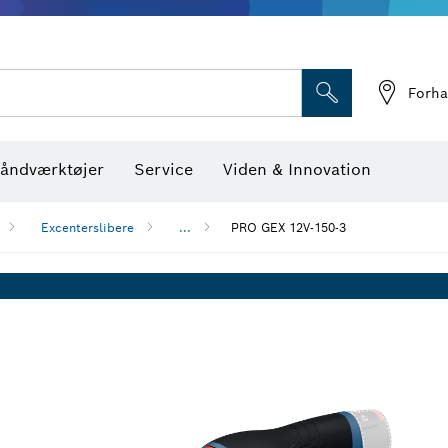
Optiske nivelleringsin
Forha
åndværktøjer
Service
Viden & Innovation
Excenterslibere
...
PRO GEX 12V-150-3