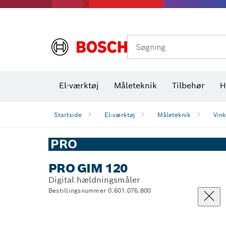
Varmekameraer og varmedetektorer
Søgning
El-værktøj
Måleteknik
Tilbehør
H
Startside
El-værktøj
Måleteknik
Vin
PRO
PRO GIM 120
Digital hældningsmåler
Bestillingsnummer 0.601.076.800