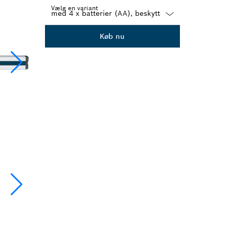
Vælg en variant
Dropdown
Køb nu
closed