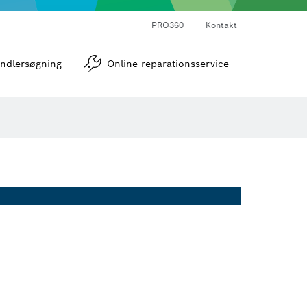
PRO360
Kontakt
strumenter
Vinkel- og hældningsmålere
ndlersøgning
Online-reparationsservice