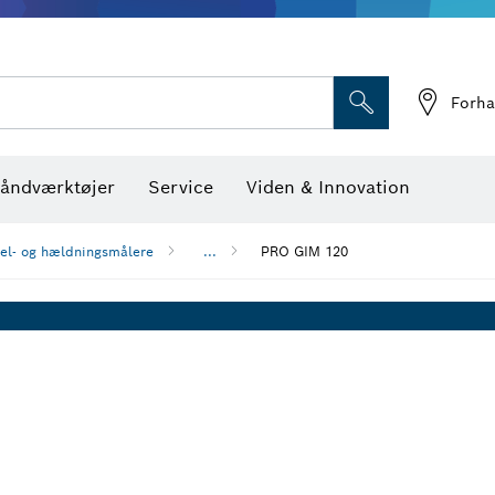
Optiske nivelleringsin
Forha
åndværktøjer
Service
Viden & Innovation
kel- og hældningsmålere
...
PRO GIM 120