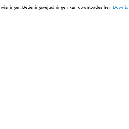
anvisninger. Betjeningsvejledningen kan downloades her:
Downlo
 BRUG FOR RESERVED
gt og enkelt finde den rigtige reservedel til di
Bosch-værktøj.