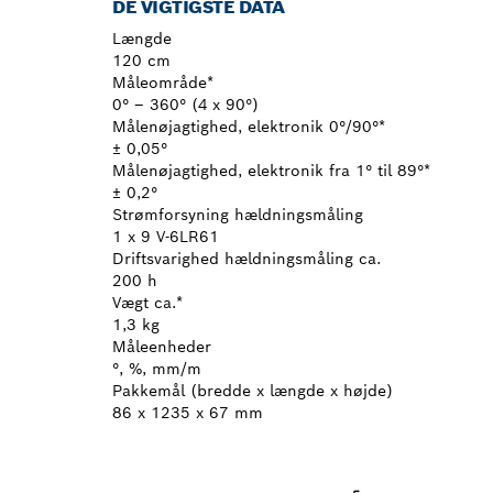
DE VIGTIGSTE DATA
Længde
120 cm
Måleområde*
0° – 360° (4 x 90°)
Målenøjagtighed, elektronik 0°/90°*
± 0,05°
Målenøjagtighed, elektronik fra 1° til 89°*
± 0,2°
Strømforsyning hældningsmåling
1 x 9 V-6LR61
Driftsvarighed hældningsmåling ca.
200 h
Vægt ca.*
1,3 kg
Måleenheder
°, %, mm/m
Pakkemål (bredde x længde x højde)
86 x 1235 x 67 mm