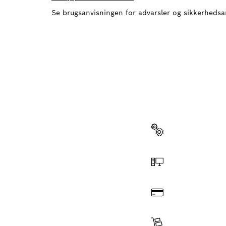
Se brugsanvisningen for advarsler og sikkerheds
HAR DU
Her kan du hurti
professionelle 
Vælg reservedel
Bestil online
Betal