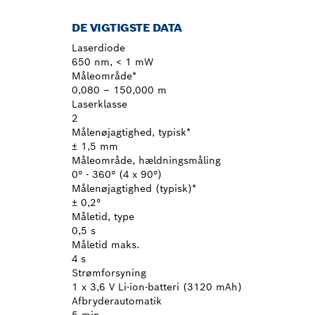
DE VIGTIGSTE DATA
Laserdiode
650 nm, < 1 mW
Måleområde*
0,080 – 150,000 m
Laserklasse
2
Målenøjagtighed, typisk*
± 1,5 mm
Måleområde, hældningsmåling
0° - 360° (4 x 90°)
Målenøjagtighed (typisk)*
± 0,2°
Måletid, type
0,5 s
Måletid maks.
4 s
Strømforsyning
1 x 3,6 V Li-ion-batteri (3120 mAh)
Afbryderautomatik
5 min