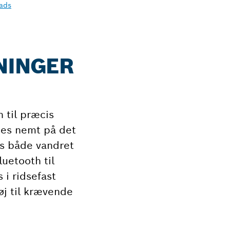
ads
SNINGER
 til præcis
ses nemt på det
es både vandret
luetooth til
 i ridsefast
øj til krævende