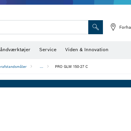
Optiske nivelleringsin
Forha
åndværktøjer
Service
Viden & Innovation
erafstandsmåler
...
PRO GLM 150-27 C