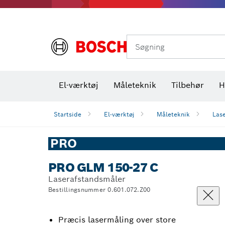
Varmekameraer og varmedetektorer
Søgning
El-værktøj
Måleteknik
Tilbehør
H
Startside
El-værktøj
Måleteknik
Las
PRO
PRO GLM 150-27 C
Laserafstandsmåler
Bestillingsnummer 0.601.072.Z00
Præcis lasermåling over store