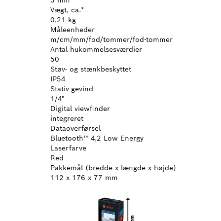
Vægt, ca.*
0,21 kg
Måleenheder
m/cm/mm/fod/tommer/fod-tommer
Antal hukommelsesværdier
50
Støv- og stænkbeskyttet
IP54
Stativ-gevind
1/4"
Digital viewfinder
integreret
Dataoverførsel
Bluetooth™ 4,2 Low Energy
Laserfarve
Red
Pakkemål (bredde x længde x højde)
112 x 176 x 77 mm