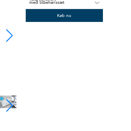
Dropdown
Køb nu
closed