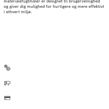
materialefugtmåler er designet til brugervenlighed
og giver dig mulighed for hurtigere og mere effektivt
i ethvert miljø.
HAR DU BRUG FOR
RESERVEDELE?
Her kan du hurtigt og enkelt finde den rigtige
reservedel til dit professionelle Bosch-værktøj.
Vælg reservedel
Bestil online
Betal