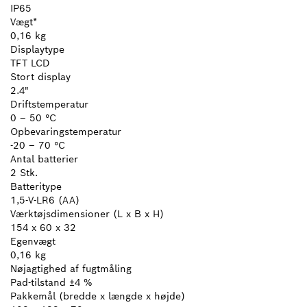
IP65
Vægt*
0,16 kg
Displaytype
TFT LCD
Stort display
2.4"
Driftstemperatur
0 – 50 °C
Opbevaringstemperatur
-20 – 70 °C
Antal batterier
2 Stk.
Batteritype
1,5-V-LR6 (AA)
Værktøjsdimensioner (L x B x H)
154 x 60 x 32
Egenvægt
0,16 kg
Nøjagtighed af fugtmåling
Pad-tilstand ±4 %
Pakkemål (bredde x længde x højde)