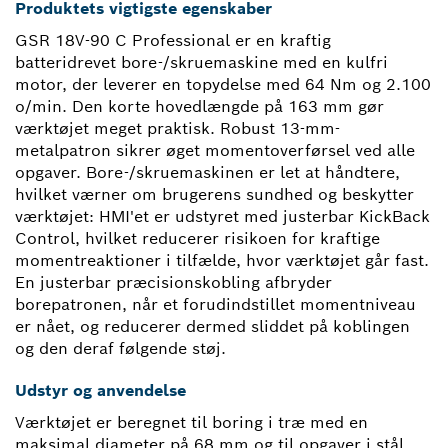
Produktets vigtigste egenskaber
GSR 18V-90 C Professional er en kraftig
batteridrevet bore-/skruemaskine med en kulfri
motor, der leverer en topydelse med 64 Nm og 2.100
o/min. Den korte hovedlængde på 163 mm gør
værktøjet meget praktisk. Robust 13-mm-
metalpatron sikrer øget momentoverførsel ved alle
opgaver. Bore-/skruemaskinen er let at håndtere,
hvilket værner om brugerens sundhed og beskytter
værktøjet: HMI'et er udstyret med justerbar KickBack
Control, hvilket reducerer risikoen for kraftige
momentreaktioner i tilfælde, hvor værktøjet går fast.
En justerbar præcisionskobling afbryder
borepatronen, når et forudindstillet momentniveau
er nået, og reducerer dermed sliddet på koblingen
og den deraf følgende støj.
Udstyr og anvendelse
Værktøjet er beregnet til boring i træ med en
maksimal diameter på 68 mm og til opgaver i stål