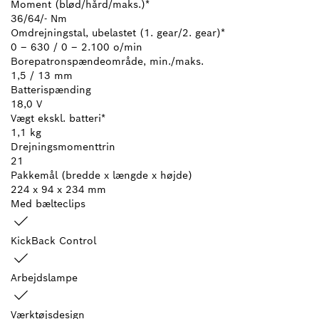
Moment (blød/hård/maks.)*
36/64/- Nm
Omdrejningstal, ubelastet (1. gear/2. gear)*
0 – 630 / 0 – 2.100 o/min
Borepatronspændeområde, min./maks.
1,5 / 13 mm
Batterispænding
18,0 V
Vægt ekskl. batteri*
1,1 kg
Drejningsmomenttrin
21
Pakkemål (bredde x længde x højde)
224 x 94 x 234 mm
Med bælteclips
KickBack Control
Arbejdslampe
Værktøjsdesign