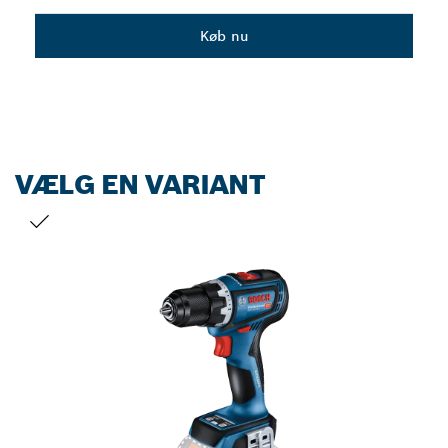
Dropdown
Køb nu
closed
VÆLG EN VARIANT
DIT VALG