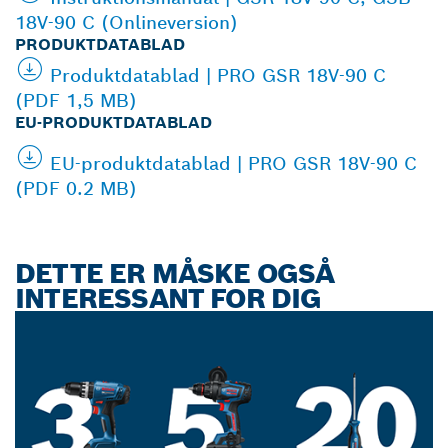
18V-90 C (Onlineversion)
PRODUKTDATABLAD
Produktdatablad | PRO GSR 18V-90 C
(PDF 1,5 MB)
EU-PRODUKTDATABLAD
EU-produktdatablad | PRO GSR 18V-90 C
(PDF 0.2 MB)
DETTE ER MÅSKE OGSÅ
INTERESSANT FOR DIG