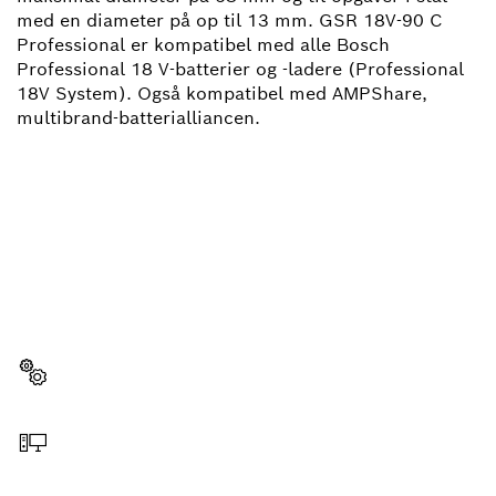
med en diameter på op til 13 mm. GSR 18V-90 C
Professional er kompatibel med alle Bosch
Professional 18 V-batterier og -ladere (Professional
18V System). Også kompatibel med AMPShare,
multibrand-batterialliancen.
HAR DU BRUG FOR
RESERVEDELE?
Her kan du hurtigt og enkelt finde den rigtige
reservedel til dit professionelle Bosch-værktøj.
Vælg reservedel
Bestil online