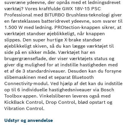
suveræne ydeevne, der opnås med et ledningsdrevet
værktøj? Vores kraftfulde GWX 18V-15 PSC
Professional med BITURBO Brushless-teknologi giver
en førsteklasses batteridrevet ydeevne, som svarer til
1.500 W med ledning. PROtection-knappen sikrer, at
værktøjet standser øjeblikkeligt, når knappen
slippes. Den super hurtige X-brake standser
øjeblikkeligt skiven, så du kan lægge værktøjet til
side på en sikker måde. Værktøjet har en
brugergrænseflade, der viser værktøjets status og
giver dig mulighed for at indstille hastigheden med
et af de 3 standardniveauer. Desuden kan du forsyne
slibemaskinen med et separat Bluetooth
Connectivity-modul. Ved hjælp af det kan du indstille
op til 6 individuelle hastighedsniveauer via Bosch
Toolbox-appen. Vinkelsliberen leveres også med
KickBack Control, Drop Control, blød opstart og
Vibration Control.
Udstyr og anvendelse