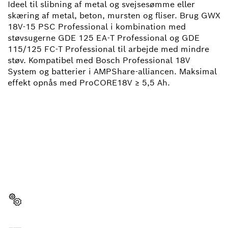
Ideel til slibning af metal og svejsesømme eller
skæring af metal, beton, mursten og fliser. Brug GWX
18V-15 PSC Professional i kombination med
støvsugerne GDE 125 EA-T Professional og GDE
115/125 FC-T Professional til arbejde med mindre
støv. Kompatibel med Bosch Professional 18V
System og batterier i AMPShare-alliancen. Maksimal
effekt opnås med ProCORE18V ≥ 5,5 Ah.
HAR DU BRUG FOR
RESERVEDELE?
Her kan du hurtigt og enkelt finde den rigtige
reservedel til dit professionelle Bosch-værktøj.
Vælg reservedel