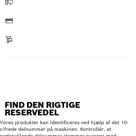
Bestil online
Betal
Levering modtaget
Find reservedel
FIND DEN RIGTIGE
RESERVEDEL
Vores produkter kan identificeres ved hjælp af det 10-
cifrede delnummer på maskinen. Kontrollér, at
nedenstående delnummer stemmer overens med