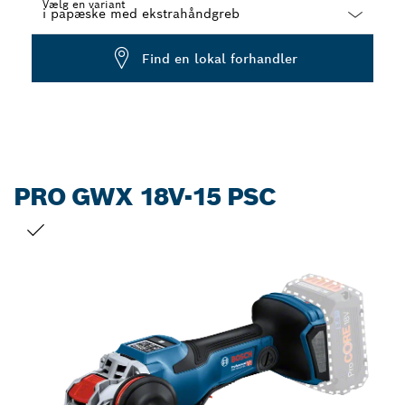
Vælg en variant
Dropdown
Find en lokal forhandler
closed
PRO GWX 18V-15 PSC
DIT VALG