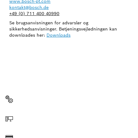
www.bosch-pt.com
kontakt@bosch.de
+49 (0) 711 400 40990
Se brugsanvisningen for advarsler og
sikkerhedsanvisninger. Betjeningsvejledningen kan
downloades her:
Downloads
HAR DU BRUG FOR
RESERVEDELE?
Her kan du hurtigt og enkelt finde den rigtige
reservedel til dit professionelle Bosch-værktøj.
Vælg reservedel
Bestil online