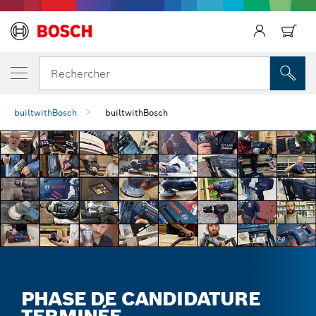
Précédent
Rechercher
builtwithBosch
builtwithBosch
PHASE DE CANDIDATURE