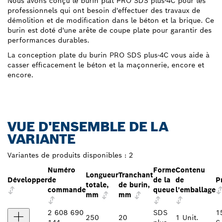
Nous avons conçu le burin plat PRO SDS plus-4C pour les
professionnels qui ont besoin d'effectuer des travaux de
démolition et de modification dans le béton et la brique. Ce
burin est doté d'une arête de coupe plate pour garantir des
performances durables.
La conception plate du burin PRO SDS plus-4C vous aide à
casser efficacement le béton et la maçonnerie, encore et
encore.
VUE D'ENSEMBLE DE LA
VARIANTE
Variantes de produits disponibles :
2
Numéro
Forme
Contenu
Longueur
Tranchant
Développer
de
de la
de
P
totale,
de burin,
commande
queue
l'emballage
mm
mm
2 608 690
SDS
1
250
20
1 Unit.