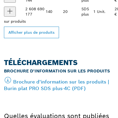
144
plus
€
2 608 690
SDS
2
140
20
1 Unit.
177
plus
€
sur
produits
Afficher plus de produits
TÉLÉCHARGEMENTS
BROCHURE D'INFORMATION SUR LES PRODUITS
Brochure d'information sur les produits |
Burin plat PRO SDS plus-4C (PDF)
Quelles évaluations sont publiées