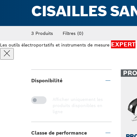
CISAILLES SAN
3 Produits
Filtres
(0)
EXPERT
Les outils électroportatifs et instruments de mesure
PR
Disponibilité
Afficher uniquement les
produits disponibles en
ligne
Classe de performance
PRO