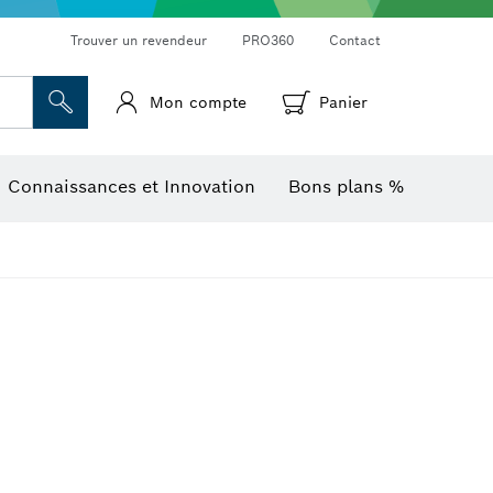
Trouver un revendeur
PRO360
Contact
Mon compte
Panier
Mesureurs d’angle et niveaux électroniques
Caméras et détecteurs thermiques
Connaissances et Innovation
Bons plans %