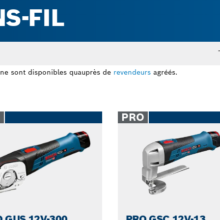
S-FIL
ne sont disponibles quauprès de
revendeurs
agréés.
O
PRO
 GUS 12V-300
PRO GSC 12V-13