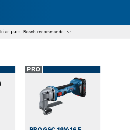
Trier par:
Dropdown
closed
PRO
PRO GSC 18V-16 E