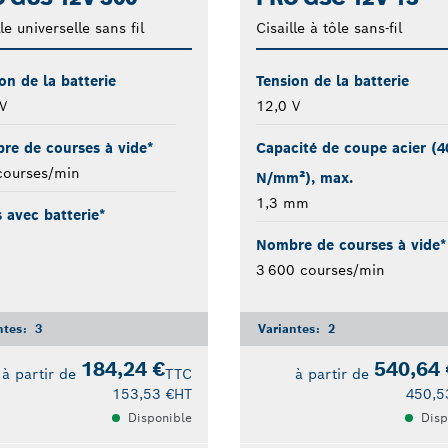
le universelle sans fil
Cisaille à tôle sans-fil
on de la batterie
Tension de la batterie
V
12,0 V
re de courses à vide*
Capacité de coupe acier (4
courses/min
N/mm²), max.
1,3 mm
 avec batterie*
Nombre de courses à vide*
3 600 courses/min
ntes:
3
Variantes:
2
184,24 €
540,64 
à partir de
TTC
à partir de
153,53 €
HT
450,5
Disponible
Disp