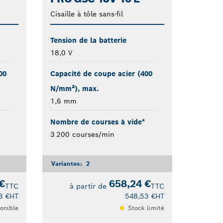
Cisaille à tôle sans-fil
Tension de la batterie
18,0 V
00
Capacité de coupe acier (400
N/mm²), max.
1,6 mm
Nombre de courses à vide*
3 200 courses/min
Variantes:
2
€
658,24 €
TTC
à partir de
TTC
3 €
HT
548,53 €
HT
onible
Stock limité