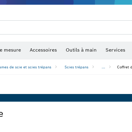
de mesure
Accessoires
Outils à main
Services
ames de scie et scies trépans
Scies trépans
...
Coffret
e