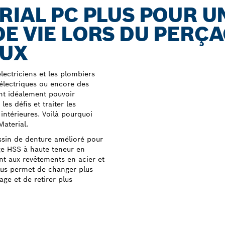
RIAL PC PLUS POUR U
E VIE LORS DU PERÇA
AUX
lectriciens et les plombiers
s électriques ou encore des
ent idéalement pouvoir
es défis et traiter les
 intérieures. Voilà pourquoi
aterial.
ssin de denture amélioré pour
age HSS à haute teneur en
ent aux revêtements en acier et
lus permet de changer plus
ge et de retirer plus