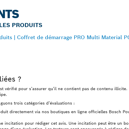
NTS
LES PRODUITS
oduits | Coffret de démarrage PRO Multi Material 
liées ?
 est vérifié pour s’assurer qu’il ne contient pas de contenu illicit
ipe.
guons trois catégories d’évaluations :
roduit directement via nos boutiques en ligne officielles Bosch P
ne incitation pour rédiger cet avis. Une incitation peut être un b