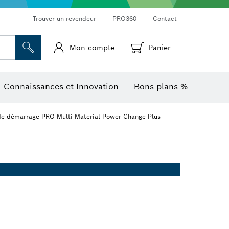
Trouver un revendeur
PRO360
Contact
Mon compte
Panier
Mesureurs d’angle et niveaux électroniques
Caméras et détecteurs thermiques
Connaissances et Innovation
Bons plans %
 de démarrage PRO Multi Material Power Change Plus