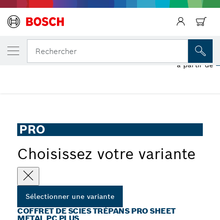
Précédent
VOTRE VARIANTE SÉLECTIONNÉE
Coffret de scies trépans PRO Sheet Metal 
Rechercher
à partir de
Coffret de scies trépans PRO Sheet Metal Power Change
...
Plus
PRO
Choisissez votre variante
Sélectionner une variante
COFFRET DE SCIES TRÉPANS PRO SHEET
METAL PC PLUS