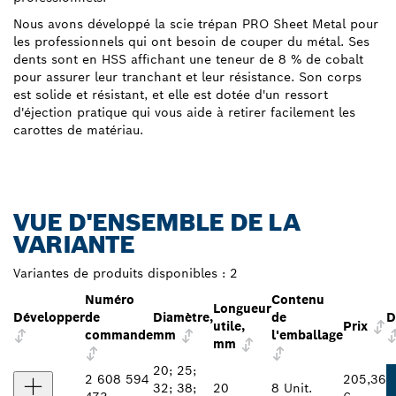
Nous avons développé la scie trépan PRO Sheet Metal pour
les professionnels qui ont besoin de couper du métal. Ses
dents sont en HSS affichant une teneur de 8 % de cobalt
pour assurer leur tranchant et leur résistance. Son corps
est solide et résistant, et elle est dotée d'un ressort
d'éjection pratique qui vous aide à retirer facilement les
carottes de matériau.
VUE D'ENSEMBLE DE LA
VARIANTE
Variantes de produits disponibles :
2
Numéro
Contenu
Longueur
Développer
de
Diamètre,
de
D
utile,
Prix
commande
mm
l'emballage
mm
20; 25;
2 608 594
205,36
32; 38;
20
8 Unit.