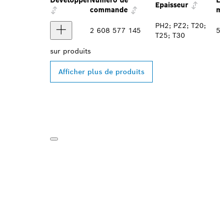
Développer
Numéro de
L
Epaisseur
commande
PH2; PZ2; T20;
2 608 577 145
5
T25; T30
sur
produits
Afficher plus de produits