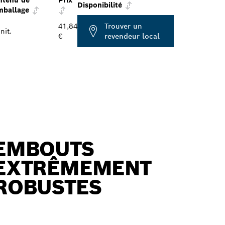
ntenu de
Prix
Disponibilité
mballage
41,84
Trouver un
nit.
€
revendeur local
EMBOUTS
EXTRÊMEMENT
ROBUSTES