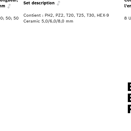
ongueur,
Co
Set description
mm
l'e
Contient : PH2, PZ2, T20, T25, T30, HEX-9
0; 50; 50
8 U
Ceramic 5,0/6,0/8,0 mm