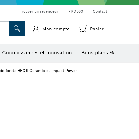
Trouver un revendeur
PRO360
Contact
Mon compte
Panier
Mesureurs d’angle et niveaux électroniques
Caméras et détecteurs thermiques
Connaissances et Innovation
Bons plans %
 de forets HEX-9 Ceramic et Impact Power