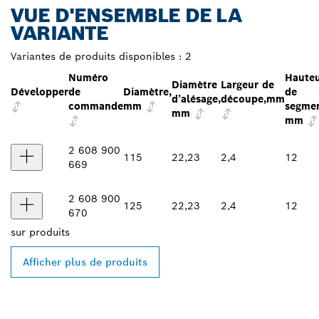
VUE D'ENSEMBLE DE LA
VARIANTE
Variantes de produits disponibles :
2
Numéro
Haute
Diamètre
Largeur de
Développer
de
Diamètre,
de
d’alésage,
découpe,mm
commande
mm
segmen
mm
mm
2 608 900
115
22,23
2,4
12
669
2 608 900
125
22,23
2,4
12
670
sur
produits
Afficher plus de produits