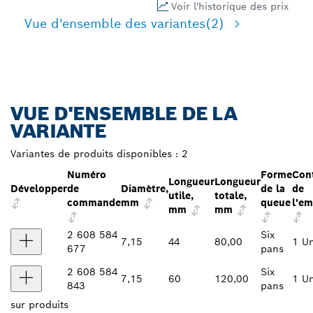
Voir l'historique des prix
Vue d'ensemble des variantes
(2)
VUE D'ENSEMBLE DE LA
VARIANTE
Variantes de produits disponibles :
2
Numéro
Forme
Con
Longueur
Longueur
Développer
de
Diamètre,
de la
de
utile,
totale,
commande
mm
queue
l'em
mm
mm
2 608 584
Six
7,15
44
80,00
1 Un
677
pans
2 608 584
Six
7,15
60
120,00
1 Un
843
pans
sur
produits