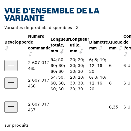
VUE D'ENSEMBLE DE LA
VARIANTE
Variantes de produits disponibles :
3
Numéro
Con
Longueur
Longueur
Développer
de
Diamètre,
Queue,
de
totale,
utile,
commande
mm
mm
l'e
mm
mm
54; 50;
20; 20;
6; 8; 10;
2 607 017
60; 60;
30; 30;
12; 16;
6
6 U
465
60; 60
30; 30
20
54; 50;
20; 20;
6; 8; 10;
2 607 017
60; 60;
30; 30;
12; 16;
8
6 U
466
60; 60
30; 30
20
2 607 017
-
-
-
6,35
6 U
467
sur
produits