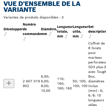
VUE D'ENSEMBLE DE LA
VARIANTE
Variantes de produits disponibles :
3
Numéro
Longueur
Longueur
Set
Développer
de
Diamètre,
totale,
utile,
descriptio
commande
mm
mm
mm
Coffret de
8 forets
pour
marteau
perforateu
SDS plus‑3
avec Toug
6,00;
Box,
110;
2 607 019
6,00;
50; 100;
diamètres
160;
902
8,00;
100; 100
inclus
160; 160
10,00
(mm) : 6;
6; 8; 10
longueurs
utiles