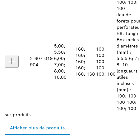
100; 100;
100
Jeu de
forets pou
perforateu
B8, Tough
Box inclus
5,00;
diamètres
160;
100;
5,50;
(mm) :
160;
100;
2 607 019
6,00;
5,5,5 6; 7;
160;
100;
904
7,00;
8; 10
160;
100;
8,00;
longueurs
160; 160
100; 100
10,00
utiles
incluses
(mm) :
100; 100;
100 100;
100; 100
sur
produits
Afficher plus de produits