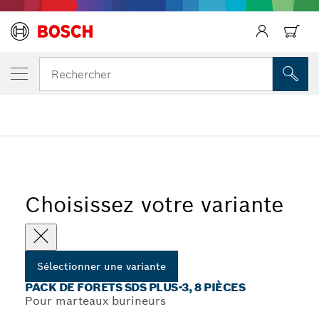
Précédent
VOTRE VARIANTE SÉLECTIONNÉE
Pack de forets SDS plus-3, 8 pièces
Précédent
Rechercher
...
Kits de forets pour perforateur SDS plus-3
Précédent
Choisissez votre variante
Sélectionner une variante
PACK DE FORETS SDS PLUS-3, 8 PIÈCES
Pour marteaux burineurs