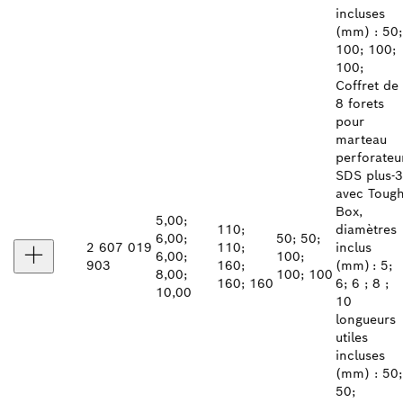
incluses
(mm) : 50;
100; 100;
100;
Coffret de
8 forets
pour
marteau
perforateu
SDS plus‑3
avec Toug
Box,
5,00;
110;
diamètres
6,00;
50; 50;
2 607 019
110;
inclus
6,00;
100;
903
160;
(mm) : 5;
8,00;
100; 100
160; 160
6; 6 ; 8 ;
10,00
10
longueurs
utiles
incluses
(mm) : 50;
50;