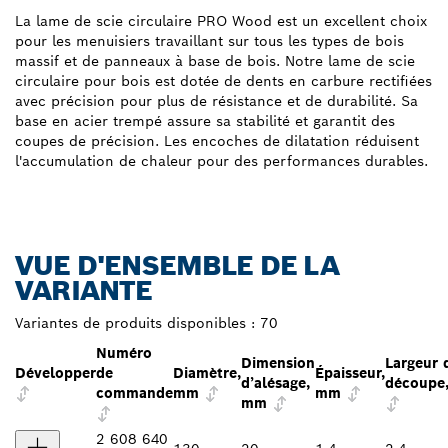
La lame de scie circulaire PRO Wood est un excellent choix
pour les menuisiers travaillant sur tous les types de bois
massif et de panneaux à base de bois. Notre lame de scie
circulaire pour bois est dotée de dents en carbure rectifiées
avec précision pour plus de résistance et de durabilité. Sa
base en acier trempé assure sa stabilité et garantit des
coupes de précision. Les encoches de dilatation réduisent
l'accumulation de chaleur pour des performances durables.
VUE D'ENSEMBLE DE LA
VARIANTE
Variantes de produits disponibles :
70
Numéro
Dimension
Largeur 
Développer
de
Diamètre,
Épaisseur,
d’alésage,
découpe
commande
mm
mm
mm
2 608 640